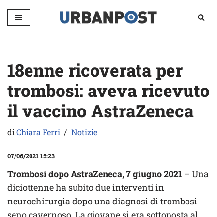
Vai
al
contenuto
18enne ricoverata per
trombosi: aveva ricevuto
il vaccino AstraZeneca
di
Chiara Ferri
Notizie
07/06/2021 15:23
Trombosi dopo AstraZeneca, 7 giugno 2021
– Una
diciottenne ha subito due interventi in
neurochirurgia dopo una diagnosi di trombosi
seno cavernoso. La giovane si era sottoposta al