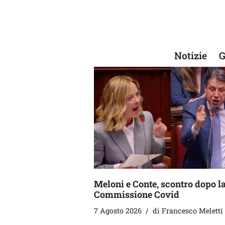
Vai
al
contenuto
Notizie
G
Meloni e Conte, scontro dopo l
Commissione Covid
7 Agosto 2026
di
Francesco Meletti