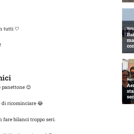
n tutti 🤍
!
nici
o panettone 😌
e di ricominciare 😂
fare bilanci troppo seri.