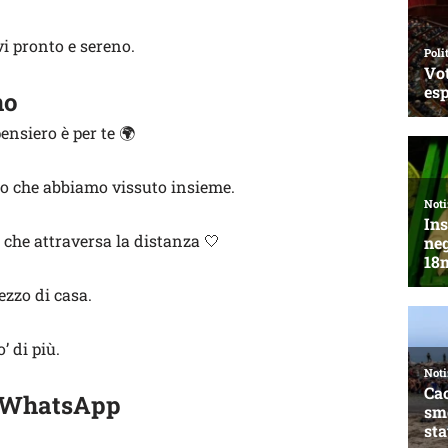
vi pronto e sereno.
no
ensiero è per te 🌍
no che abbiamo vissuto insieme.
che attraversa la distanza 🤍
zzo di casa.
’ di più.
i WhatsApp