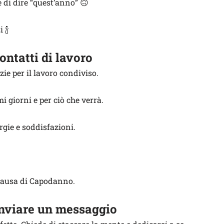
 di dire “quest’anno” 🙃
 🍾
ontatti di lavoro
ie per il lavoro condiviso.
i giorni e per ciò che verrà.
gie e soddisfazioni.
pausa di Capodanno.
inviare un messaggio