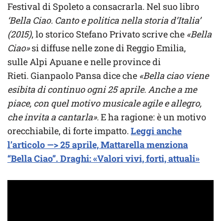
Festival di Spoleto a consacrarla. Nel suo libro
‘Bella Ciao. Canto e politica nella storia d’Italia’
(2015)
, lo storico Stefano Privato scrive che
«Bella
Ciao»
si diffuse nelle zone di Reggio Emilia,
sulle Alpi Apuane e nelle province di
Rieti. Gianpaolo Pansa dice che
«Bella ciao viene
esibita di continuo ogni 25 aprile. Anche a me
piace, con quel motivo musicale agile e allegro,
che invita a cantarla».
E ha ragione: è un motivo
orecchiabile, di forte impatto.
Leggi anche
l’articolo —> 25 aprile, Mattarella menziona
“Bella Ciao”. Draghi: «Valori vivi, forti, attuali»