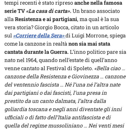
tempi recenti è stato ripreso
anche nella famosa
serie TV
«La casa di carta»
.
Un brano associato
alla
Resistenza e ai partigiani
, ma qual è la sua
vera storia? Giorgio Bocca, citato in un articolo
sul
«Corriere della Sera»
di Luigi Morrone, spiega
come la canzone in realtà
non sia mai stata
cantata durante la Guerra.
L’inno politico pare sia
nato nel 1964, quando nell’estate di quell’anno
venne cantato al Festival di Spoleto.
«Bella ciao …
canzone della Resistenza e Giovinezza … canzone
del ventennio fascista … Né l’una né l’altra nate
dai partigiani o dai fascisti, l’una presa in
prestito da un canto dalmata, l’altra dalla
goliardia toscana e negli anni diventate gli inni
ufficiali o di fatto dell’Italia antifascista e di
quella del regime mussoliniano … Nei venti mesi