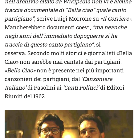
nell’archivio citato da Wikipedia non vi è alcuna
traccia documentale di “Bella ciao” quale canto
partigiano”,
scrive Luigi Morrone su
«Il Corriere».
Mancherebbero documenti coevi,
“ma neanche
negli anni dell’immediato dopoguerra si ha
traccia di questo canto partigiano”,
si
osserva. Secondo molti storici e giornalisti «Bella
Ciao» non sarebbe mai cantata dai partigiani.
«Bella Ciao»
non è presente nei più importanti
canzonieri dei partigiani, dal
‘Canzoniere
Italiano’
di Pasolini ai
‘Canti Politici’
di Editori
Riuniti del 1962.