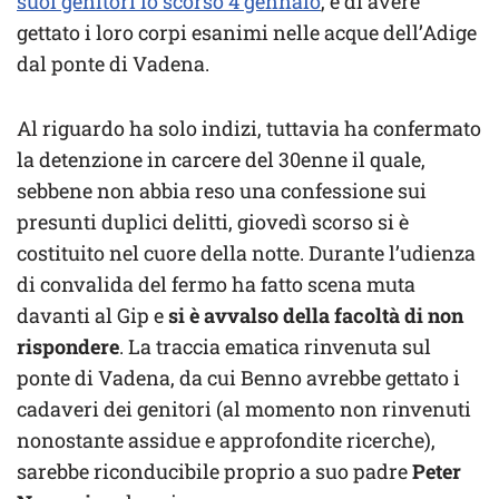
suoi genitori lo scorso 4 gennaio
, e di avere
gettato i loro corpi esanimi nelle acque dell’Adige
dal ponte di Vadena.
Al riguardo ha solo indizi, tuttavia ha confermato
la detenzione in carcere del 30enne il quale,
sebbene non abbia reso una confessione sui
presunti duplici delitti, giovedì scorso si è
costituito nel cuore della notte. Durante l’udienza
di convalida del fermo ha fatto scena muta
davanti al Gip e
si è avvalso della facoltà di non
rispondere
. La traccia ematica rinvenuta sul
ponte di Vadena, da cui Benno avrebbe gettato i
cadaveri dei genitori (al momento non rinvenuti
nonostante assidue e approfondite ricerche),
sarebbe riconducibile proprio a suo padre
Peter