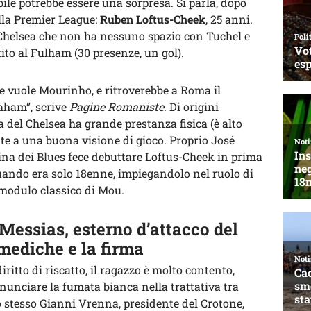
ile potrebbe essere una sorpresa. Si parla, dopo
lla Premier League:
Ruben Loftus-Cheek
, 25 anni.
Chelsea che non ha nessuno spazio con Tuchel e
ito al Fulham (30 presenze, un gol).
e vuole Mourinho, e ritroverebbe a Roma il
ham”, scrive
Pagine Romaniste
. Di origini
 del Chelsea ha grande prestanza fisica (è alto
ite a una buona visione di gioco. Proprio José
a dei Blues fece debuttare Loftus-Cheek in prima
quando era solo 18enne, impiegandolo nel ruolo di
l modulo classico di Mou.
 Messias, esterno d’attacco del
 mediche e la firma
ritto di riscatto, il ragazzo è molto contento,
nunciare la fumata bianca nella trattativa tra
o stesso Gianni Vrenna, presidente del Crotone,