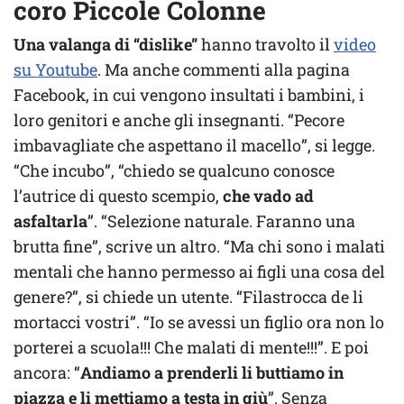
coro Piccole Colonne
Una valanga di “dislike”
hanno travolto il
video
su Youtube
. Ma anche commenti alla pagina
Facebook, in cui vengono insultati i bambini, i
loro genitori e anche gli insegnanti. “Pecore
imbavagliate che aspettano il macello”, si legge.
“Che incubo”, “chiedo se qualcuno conosce
l’autrice di questo scempio,
che vado ad
asfaltarla
”. “Selezione naturale. Faranno una
brutta fine”, scrive un altro. “Ma chi sono i malati
mentali che hanno permesso ai figli una cosa del
genere?”, si chiede un utente. “Filastrocca de li
mortacci vostri”. “Io se avessi un figlio ora non lo
porterei a scuola!!! Che malati di mente!!!”. E poi
ancora: “
Andiamo a prenderli li buttiamo in
piazza e li mettiamo a testa in giù
”. Senza