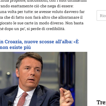
ntinua proposte, discussioni, con i suoi ultimatum
rando esattamente ciò che nega di essere:
una volta per tutte: se avesse voluto davvero far
 che di fatto non farà altro che allontanare il
 giocato le sue carte in modo diverso. Non basta
é dopo un po’, si perde di credibilità.
n Croazia, nuove scosse all’alba: «È
non esiste più
Tre