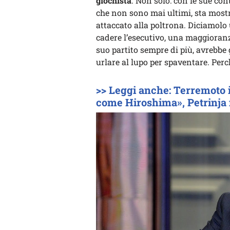
giochista
. Non solo: con le sue co
che non sono mai ultimi, sta most
attaccato alla poltrona. Diciamolo 
cadere l’esecutivo, una maggioranza
suo partito sempre di più, avrebbe
urlare al lupo per spaventare. Perch
>> Leggi anche: Terremoto i
come Hiroshima», Petrinja 