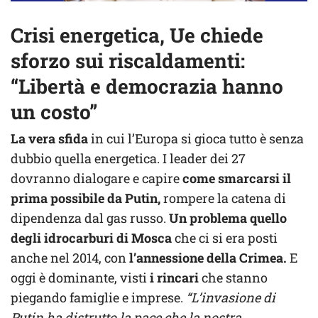
Crisi energetica, Ue chiede
sforzo sui riscaldamenti:
“Libertà e democrazia hanno
un costo”
La vera sfida
in cui l’Europa si gioca tutto è senza
dubbio quella energetica. I leader dei 27
dovranno dialogare e capire
come smarcarsi il
prima possibile da Putin,
rompere la catena di
dipendenza dal gas russo.
Un problema quello
degli idrocarburi di Mosca
che ci si era posti
anche nel 2014, con
l’annessione della Crimea.
E
oggi è dominante, visti
i rincari
che stanno
piegando famiglie e imprese.
“L’invasione di
Putin ha distrutto la pace che la nostra