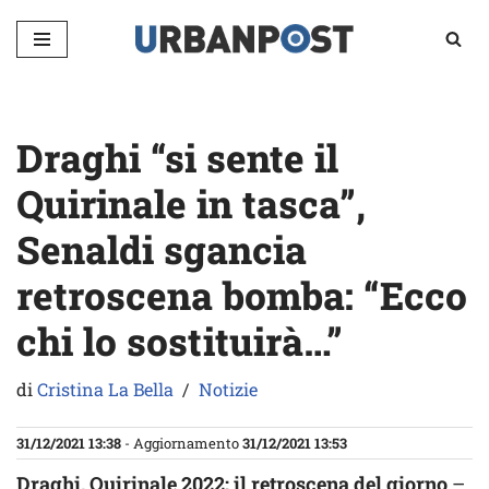
Vai
al
contenuto
Draghi “si sente il
Quirinale in tasca”,
Senaldi sgancia
retroscena bomba: “Ecco
chi lo sostituirà…”
di
Cristina La Bella
Notizie
31/12/2021 13:38
- Aggiornamento
31/12/2021 13:53
Draghi, Quirinale 2022: il retroscena del giorno
–