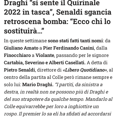
Draghi “si sente il Quirinale
2022 in tasca”, Senaldi sgancia
retroscena bomba: “Ecco chi lo
sostituirà…”
In queste settimane
sono stati fatti tanti nomi
: da
Giuliano Amato
a
Pier Ferdinando Casini
, dalla
Finocchiaro
a
Violante
, passando per le signore
Cartabia, Severino e Alberti Casellati.
A detta di
Pietro Senaldi
, direttore di
«Libero Quotidiano»
, al
centro della partita al Colle però rimane sempre e
solo lui:
Mario Draghi.
“I partiti, da sinistra a
destra, in realtà non ne possono più di Draghi e
del suo strapotere da qualche tempo. Mandarlo al
Colle equivarrebbe per loro a inghiottire un
rospo. Il premier lo sa eli ha sfidati ad accordarsi