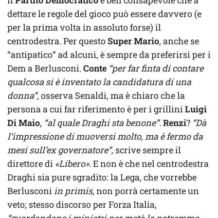
dettare le regole del gioco può essere davvero (e
per la prima volta in assoluto forse) il
centrodestra. Per questo
Super Mario
, anche se
“antipatico” ad alcuni, è sempre da preferirsi per i
Dem a Berlusconi.
Conte
“per far finta di contare
qualcosa si è inventato la candidatura di una
donna”,
osserva Senaldi, ma è chiaro che la
persona a cui far riferimento è per i grillini
Luigi
Di Maio
,
“al quale Draghi sta benone”.
Renzi
?
“Dà
l’impressione di muoversi molto, ma è fermo da
mesi sull’ex governatore”,
scrive sempre il
direttore di
«Libero».
E non è che nel centrodestra
Draghi sia pure sgradito: la Lega, che vorrebbe
Berlusconi
in primis
, non porrà certamente un
veto; stesso discorso per Forza Italia,
“guardandone i ministri per metà la potremmo