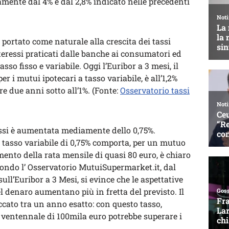
ivamente dal 4% e dal 2,8% indicato nelle precedenti
portato come naturale alla crescita dei tassi
nteressi praticati dalle banche ai consumatori ed
asso fisso e variabile. Oggi l’Euribor a 3 mesi, il
er i mutui ipotecari a tasso variabile, è all’1,2%
re due anni sotto all’1%. (Fonte:
Osservatorio tassi
tassi è aumentata mediamente dello 0,75%.
asso variabile di 0,75% comporta, per un mutuo
ento della rata mensile di quasi 80 euro, è chiaro
econdo l’ Osservatorio MutuiSupermarket.it, dal
ull’Euribor a 3 Mesi, si evince che le aspettative
l denaro aumentano più in fretta del previsto. Il
cato tra un anno esatto: con questo tasso,
 ventennale di 100mila euro potrebbe superare i