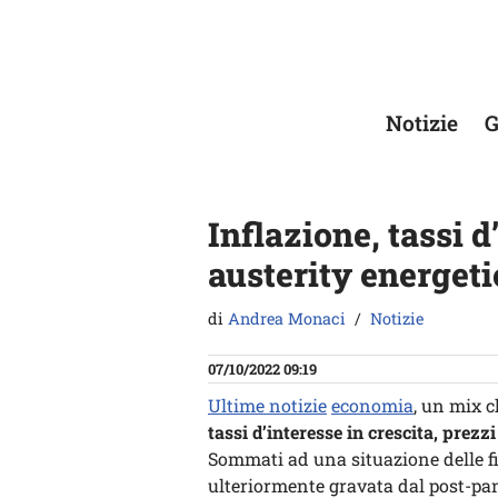
Vai
al
contenuto
Notizie
G
Inflazione, tassi d
austerity energeti
di
Andrea Monaci
Notizie
07/10/2022 09:19
Ultime notizie
economia
, un mix c
tassi d’interesse in crescita, prez
Sommati ad una situazione delle f
ulteriormente gravata dal post-pan