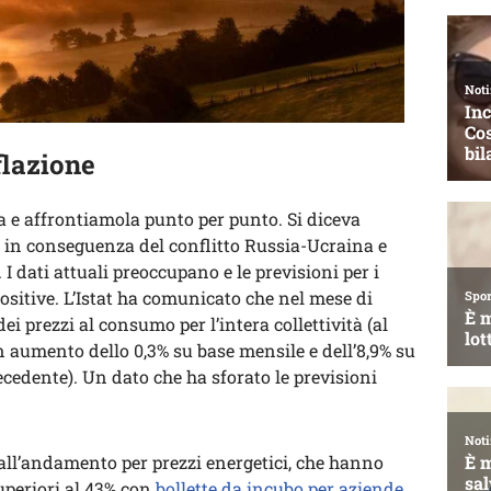
flazione
 e affrontiamola punto per punto. Si diceva
o in conseguenza del conflitto Russia-Ucraina e
I dati attuali preoccupano e le previsioni per i
ositive. L’Istat ha comunicato che nel mese di
i prezzi al consumo per l’intera collettività (al
n aumento dello 0,3% su base mensile e dell’8,9% su
cedente). Un dato che ha sforato le previsioni
all’andamento per prezzi energetici, che hanno
uperiori al 43% con
bollette da incubo per aziende