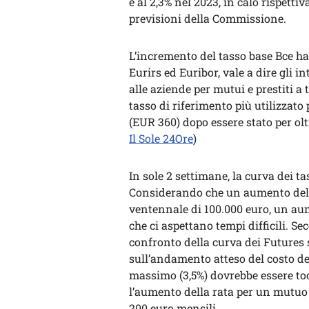
e al 2,3% nel 2023, in calo rispett
previsioni della Commissione.
L’incremento del tasso base Bce ha 
Eurirs ed Euribor, vale a dire gli i
alle aziende per mutui e prestiti a t
tasso di riferimento più utilizzato p
(EUR 360) dopo essere stato per olt
Il Sole 24Ore
)
In sole 2 settimane, la curva dei 
Considerando che un aumento del t
ventennale di 100.000 euro, un aum
che ci aspettano tempi difficili. S
confronto della curva dei Futures s
sull’andamento atteso del costo de
massimo (3,5%) dovrebbe essere toc
l’aumento della rata per un mutuo
200 euro mensili.