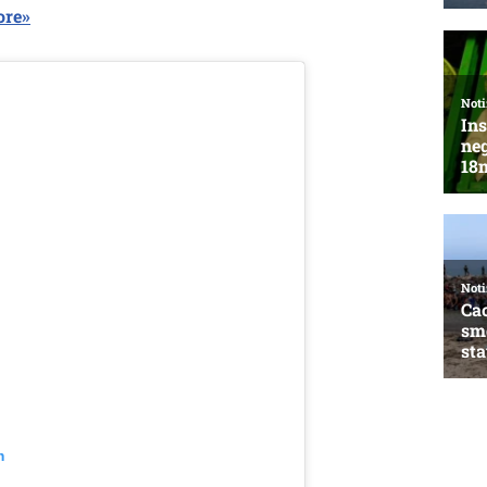
ore»
m