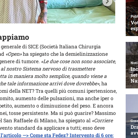
sappiamo
o generale di SICE (Società Italiana Chirurgia
 ad
«Open»
ha spiegato che la demielinizzazione
 genere di tumore.
«Le due cose non sono associate,
e al nostro Sistema nervoso di trasmettere
etta in maniera molto semplice, quando viene a
che tale informazione arrivi dove dovrebbe»,
ha
ntomi della NET? Tra quelli più comuni ipertensione,
 vomito, aumento delle pulsazioni, ma anche iper o
appetito, aumento o diminuzione del peso. E ancora
nei, tosse persistente. Ma si può guarire? Massimo
l San Raffaele di Milano, ha spiegato al
«Corriere
vento standard da applicare a tutti; esso deve
l’articolo —> Come sta Fedez? Intervento di 6 ore: