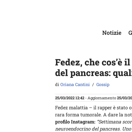
Vai
al
contenuto
Notizie
G
Fedez, che cos’è 
del pancreas: qual
di
Oriana Cantini
Gossip
25/03/2022 12:42
- Aggiornamento
25/03/20
Fedez malattia – il rapper è stato 
rara forma tumorale. A dare la noti
profilo Instagram:
“Settimana scor
neuroendocrino del pancreas. Uno d