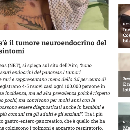
s’è il tumore neuroendocrino del
 sintomi
s (NET), si spiega sul sito dell’Airc,
“sono
essuti endocrini del pancreas.I tumori
rari e rappresentano meno dello 0,5 per cento di
 registrano 4-5 nuovi casi ogni 100.000 persone in
sa incidenza, ma ad alta prevalenza poiché rispetto
sono pochi, ma convivono per molti anni con la
possono essere diagnosticati anche in bambini e
ù comuni tra gli adulti e gli anziani”.
Tra i più
to gastro-entero-pancreatico, che è quello che ha
he colpiscono i polmoni e apparato respiratorio.