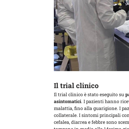
Il trial clinico
Il trial clinico è stato eseguito su
p
asintomatici
. I pazienti hanno rice
malattia, fino alla guarigione. I p
collaterale. I sintomi principali c
cefalea, diarrea e febbre sono scem
tampone in media alla 14esima gio