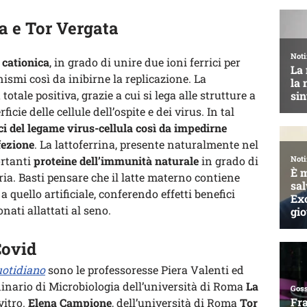
a e Tor Vergata
 cationica
, in grado di unire due ioni ferrici per
ismi così da inibirne la replicazione. La
otale positiva, grazie a cui si lega alle strutture a
icie delle cellule dell’ospite e dei virus. In tal
oci del legame virus-cellula così da impedirne
nfezione
. La lattoferrina, presente naturalmente nel
ortanti
proteine dell’immunità naturale
in grado di
a. Basti pensare che il latte materno contiene
 a quello artificiale, conferendo effetti benefici
ati allattati al seno.
Covid
uotidiano
sono le professoresse Piera Valenti ed
inario di Microbiologia dell’università di Roma
La
vitro.
Elena Campione
, dell’università di Roma
Tor