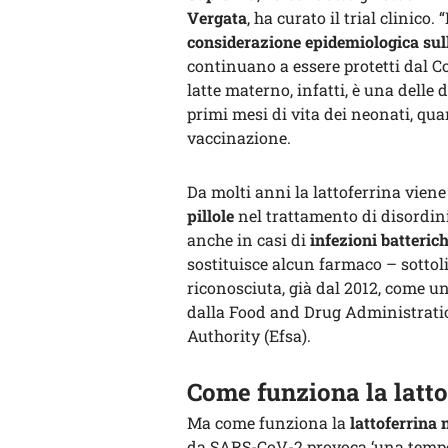
Vergata
, ha curato il trial clinico
considerazione epidemiologica sulla
continuano a essere protetti dal Co
latte materno, infatti, è una delle 
primi mesi di vita dei neonati, qu
vaccinazione.
Da molti anni la lattoferrina vien
pillole
nel trattamento di disordini
anche in casi di
infezioni batterich
sostituisce alcun farmaco – sottol
riconosciuta, già dal 2012, come un 
dalla Food and Drug Administratio
Authority (Efsa).
Come funziona la latto
Ma come funziona la
lattoferrina 
da SARS-CoV-2 provoca ‘una tempest