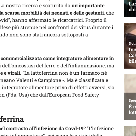
. “La nostra ricerca è scaturita da
un’importante
 scarsa morbilità dei neonati e delle gestanti
, che
vid”, hanno affermato le ricercatrici. Proprio il
difese più strenue nei confronti dei virus durante i
ando non sono stati ancora sottoposti a
e
commercializzata come integratore alimentare in
 dell’omeostasi del ferro e dell’infiammazione, ma
e e virali
. “La lattoferrina non è un farmaco né
ineano Valenti e Campione -. Ma è classificata e
integratore alimentare privo di effetti avversi, sia
n (Fda, Usa) che dall’European Food Safety
ferrina
nel contrasto all’infezione da Covd-19
? “L’infezione
a infiammatoria’”, spiegano le autrici della