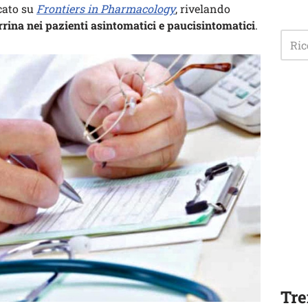
cato su
Frontiers in Pharmacology
, rivelando
ferrina nei pazienti asintomatici e paucisintomatici
.
Tre