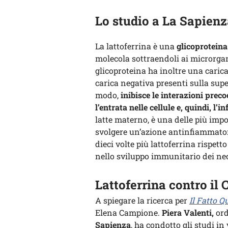
Lo studio a La Sapienz
La lattoferrina è una
glicoproteina
molecola sottraendoli ai microrgan
glicoproteina ha inoltre una carica t
carica negativa presenti sulla superf
modo,
inibisce le interazioni prec
l’entrata nelle cellule e, quindi, l’i
latte materno, è una delle più imp
svolgere un’azione antinfiammatori
dieci volte più lattoferrina rispetto
nello sviluppo immunitario dei neon
Lattoferrina contro il 
A spiegare la ricerca per
Il Fatto Q
Elena Campione.
Piera Valenti,
ord
Sapienza
, ha condotto gli studi in 