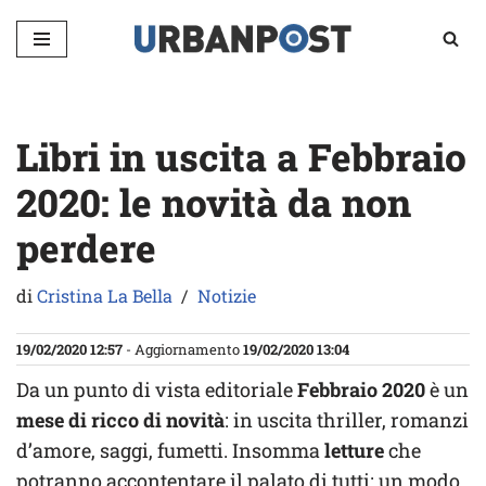
Vai
al
contenuto
Libri in uscita a Febbraio
2020: le novità da non
perdere
di
Cristina La Bella
Notizie
19/02/2020 12:57
- Aggiornamento
19/02/2020 13:04
Da un punto di vista editoriale
Febbraio 2020
è un
mese di ricco di novità
: in uscita thriller, romanzi
d’amore, saggi, fumetti. Insomma
letture
che
potranno accontentare il palato di tutti: un modo