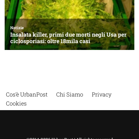
Cos’è UrbanPost
Chi Siamo
Privacy
Cookies