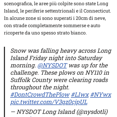
scenografica, le aree più colpite sono state Long
Island, le periferie settentrionali e il Connecticut.
In alcune zone si sono superati i 20cm di neve,
con strade completamente sommerse e auto
ricoperte da uno spesso strato bianco.
Snow was falling heavy across Long
Island Friday night into Saturday
morning.
@NYSDOT
was up for the
challenge. These plows on NY110 in
Suffolk County were clearing roads
throughout the night.
#DontCrowdThePlow
#LIwx
#NYwx
pic.twitter.com/V3qz0cjpUL
— NYSDOT Long Island (@nysdotli)