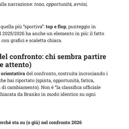
alla narrazione:
tono, opportunità, avvisi,
è quella più “sportiva”:
top e flop
, punteggio in
el 2025/2026 ha anche un elemento in più: il fatto
a, con grafici e scaletta chiara.
del confronto: chi sembra partire
e attento)
a orientativa
del confronto, costruita incrociando i
che hai riportato (spinta, opportunità, fatica,
a di cambiamento). Non è “la classifica ufficiale
ichiarata da Branko in modo identico su ogni
erché sta su (o giù) nel confronto 2026