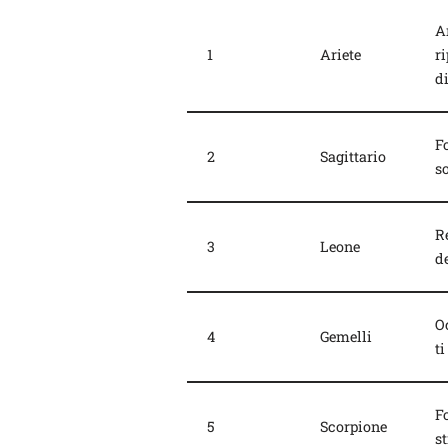
A
1
Ariete
r
d
F
2
Sagittario
so
R
3
Leone
de
O
4
Gemelli
ti
Fo
5
Scorpione
s