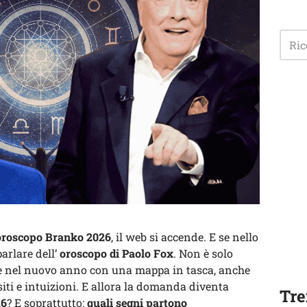
oroscopo Branko 2026
, il web si accende. E se nello
arlare dell’
oroscopo di Paolo Fox
. Non è solo
rare nel nuovo anno con una mappa in tasca, anche
nsiti e intuizioni. E allora la domanda diventa
Tre
26
? E soprattutto:
quali segni partono