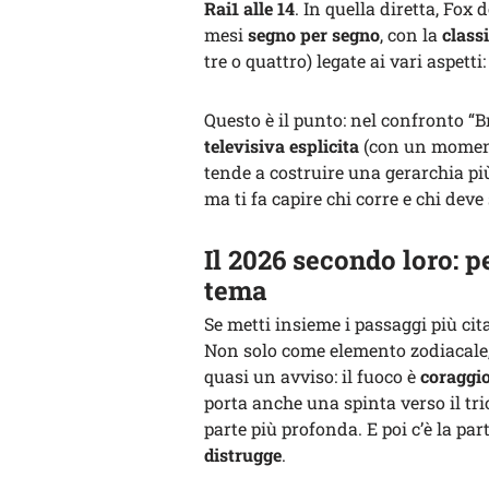
Rai1 alle 14
. In quella diretta, Fo
mesi
segno per segno
, con la
classi
tre o quattro) legate ai vari aspetti
Questo è il punto: nel confronto “
televisiva esplicita
(con un momento
tende a costruire una gerarchia più 
ma ti fa capire chi corre e chi deve 
Il 2026 secondo loro: pe
tema
Se metti insieme i passaggi più cit
Non solo come elemento zodiacale,
quasi un avviso: il fuoco è
coraggio
porta anche una spinta verso il tri
parte più profonda. E poi c’è la part
distrugge
.