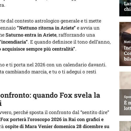
ra.
arte dal contesto astrologico generale e ti mette
 gennaio
“Nettuno ritorna in Ariete”
e avvia un
he
Saturno entra in Ariete
, rafforzando una
“incendiaria”
. E quando definisce il tono dell’anno,
o acquisisce sempre più centralità”
.
o e ti porta nel 2026 con un calendario davanti.
 sta cambiando marcia, e tu o ti adegui o resti
 confronto: quando Fox svela la
i
vero, perché sposta il confronto dal “sentito dire”
Fox porterà l’oroscopo 2026 in Rai con grafici e
arà
ospite di Mara Venier domenica 28 dicembre su