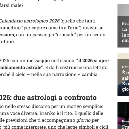
farsi male?
Calendario astrologico 2026
(quello che tanti
comodino “per capire come tira l’aria”) insiste su
nessuno
, con un passaggio “cruciale” per un segno
o-fuori.
il 2026 con un messaggio nettissimo:
“il 2026 si apre
cambiamento astrale”
. E da lì costruisce una lettura
erché il cielo – nella sua narrazione – cambia
26: due astrologi a confronto
o nello stesso discorso per un motivo semplice:
na voce diversa. Branko è il rito. È quello delle
lle previsioni che ti accompagnano
giorno per
 più come interprete, uno che legge simboli e cicli