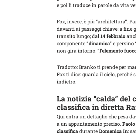
e poi li traduce in parole da vita ve
Fox, invece, è più “architettura”. P
davanti ai passaggi chiave: a fine
transito lungo; dal
14 febbraio
anc
componente
“dinamica”
e persino
non gira intorno:
“l’elemento fuoc
Tradotto: Branko ti prende per man
Fox ti dice: guarda il cielo, perché
indietro.
La notizia “calda” del
classifica in diretta Ra
Qui entra un dettaglio che pesa dav
a un appuntamento preciso.
Paolo 
classifica
durante
Domenica In
: s