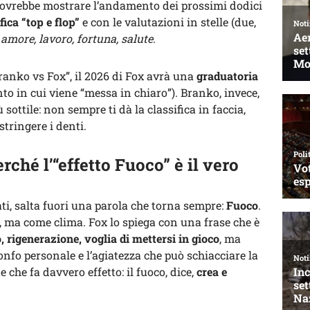
x dovrebbe mostrare l’andamento dei prossimi dodici
fica “top e flop”
e con le valutazioni in stelle (due,
:
amore, lavoro, fortuna, salute
.
Branko vs Fox”, il 2026 di Fox avrà una
graduatoria
 in cui viene “messa in chiaro”). Branko, invece,
sottile: non sempre ti dà la classifica in faccia,
stringere i denti.
rché l’“effetto Fuoco” è il vero
ati, salta fuori una parola che torna sempre:
Fuoco
.
 ma come clima. Fox lo spiega con una frase che è
, rigenerazione, voglia di mettersi in gioco
, ma
onfo personale e l’agiatezza che può schiacciare la
e che fa davvero effetto: il fuoco, dice,
crea e