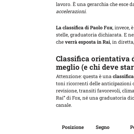
lavoro. È una gerarchia che esce d
accelerazioni
.
La classifica di Paolo Fox
, invece, 
stelle, graduatoria dichiarata. E n
che
verrà esposta in Rai
, in dirett
Classifica orientativa 
meglio (e chi deve star
Attenzione: questa è una
classific
toni ricorrenti delle anticipazioni 
revisione, transiti favorevoli, clim
Rai” di Fox, né una graduatoria d
canale.
Posizione
Segno
P