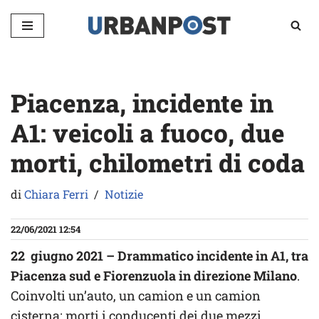
Vai
al
contenuto
Piacenza, incidente in
A1: veicoli a fuoco, due
morti, chilometri di coda
di
Chiara Ferri
Notizie
22/06/2021 12:54
22 giugno 2021 – Drammatico incidente in A1, tra
Piacenza sud e Fiorenzuola in direzione Milano
.
Coinvolti un’auto, un camion e un camion
cisterna: morti i conducenti dei due mezzi