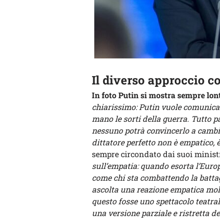
Il diverso approccio co
In foto Putin si mostra sempre lont
chiarissimo: Putin vuole comunicare
mano le sorti della guerra. Tutto pa
nessuno potrà convincerlo a cambiar
dittatore perfetto non è empatico, è
sempre circondato dai suoi minist
sull’empatia: quando esorta l’Europ
come chi sta combattendo la battagl
ascolta una reazione empatica molto
questo fosse uno spettacolo teatral
una versione parziale e ristretta d