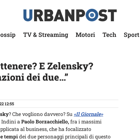
ossip
TV & Streaming
Motori
Tech
Sport
ottenere? E Zelensky?
nzioni dei due…”
22 12:55
nsky
? Che vogliono davvero? Su
«Il Giornale»
a Indini a
Paolo Borzacchiello,
fra i massimi
applicata al business, che ha focalizzato
 e tempi
dei due personaggi principali di questo