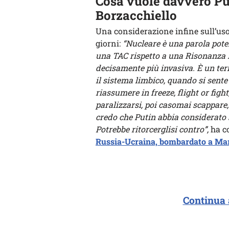
Cosa vuole davvero Put
Borzacchiello
Una considerazione infine sull’us
giorni:
“Nucleare è una parola pote
una TAC rispetto a una Risonanza 
decisamente più invasiva. È un term
il sistema limbico, quando si sent
riassumere in freeze, flight or fight
paralizzarsi, poi casomai scappare
credo che Putin abbia considerato so
Potrebbe ritorcerglisi contro”,
ha co
Russia-Ucraina, bombardato a Mari
Continua 