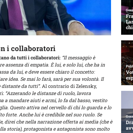
n i collaboratori
ano da tutti i collaboratori:
“Il messaggio è
 assenza di empatia. È lui, e solo lui, che ha in
ssa da lui, e deve essere chiaro il concetto:
e idea. Se mai lo farà, sarà per sua volontà. Il
 distante da tutti”
. Al contrario di Zelensky,
ri:
“Azzerando le distanze di ruolo, lavora
a a mandare aiuti e armi, lo fa dal basso, vestito
ia. Questo attiva nel cervello di chi lo guarda e lo
 forte. Anche lui è credibile nel suo ruolo. Se
e, direi che nella narrazione offerta ai media (che è
ella storia), protagonista e antagonista sono molto