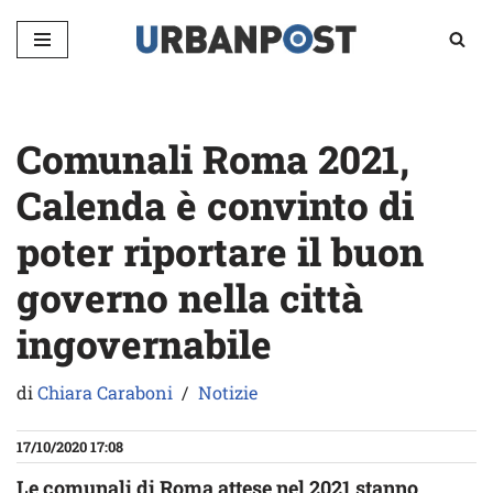
Vai
al
contenuto
Comunali Roma 2021,
Calenda è convinto di
poter riportare il buon
governo nella città
ingovernabile
di
Chiara Caraboni
Notizie
17/10/2020 17:08
Le comunali di Roma attese nel 2021 stanno