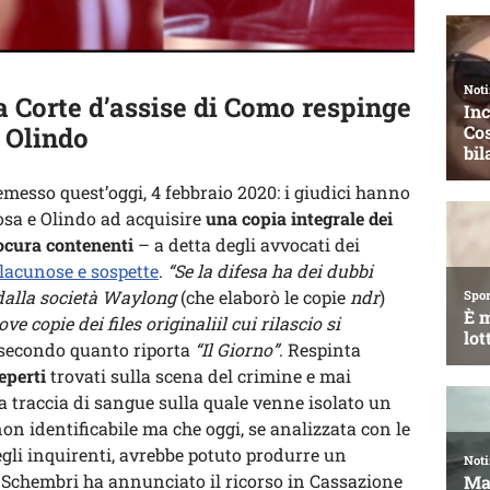
la Corte d’assise di Como respinge
e Olindo
 emesso quest’oggi, 4 febbraio 2020: i giudici hanno
Rosa e Olindo ad acquisire
una copia integrale dei
rocura contenenti
– a detta degli avvocati dei
 lacunose e sospette
.
“Se la difesa ha dei dubbi
 dalla società Waylong
(che elaborò le copie
ndr
)
e copie dei files originaliil cui rilascio si
i secondo quanto riporta
“Il Giorno”
. Respinta
eperti
trovati sulla scena del crimine e mai
a traccia di sangue sulla quale venne isolato un
 non identificabile ma che oggi, se analizzata con le
gli inquirenti, avrebbe potuto produrre un
o Schembri ha annunciato il ricorso in Cassazione