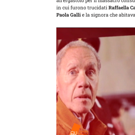
all’ergastolo per il massacro consu
in cui furono trucidati
Raffaella C
Paola Galli
e la signora che abitava