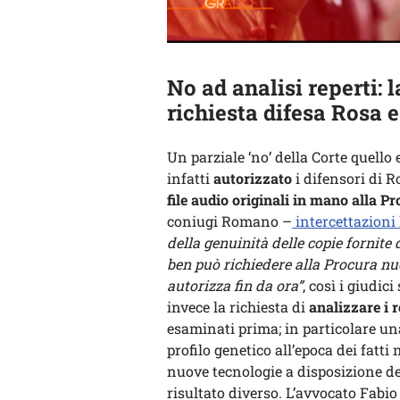
No ad analisi reperti: 
richiesta difesa Rosa 
Un parziale ‘no’ della Corte quello
infatti
autorizzato
i difensori di 
file audio originali in mano alla P
coniugi Romano –
intercettazioni
della genuinità delle copie fornite
ben può richiedere alla Procura nuov
autorizza fin da ora”
, così i giudic
invece la richiesta di
analizzare i r
esaminati prima; in particolare un
profilo genetico all’epoca dei fatti
nuove tecnologie a disposizione de
risultato diverso. L’avvocato Fabi