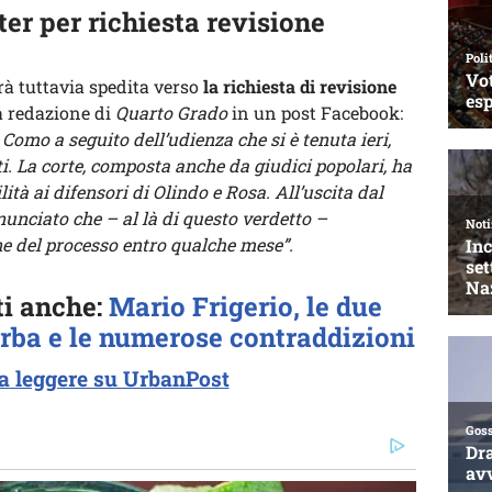
iter per richiesta revisione
rà tuttavia spedita verso
la richiesta di revisione
a redazione di
Quarto Grado
in un post Facebook:
 Como a seguito dell’udienza che si è tenuta ieri,
i. La corte, composta anche da giudici popolari, ha
ità ai difensori di Olindo e Rosa. All’uscita dal
nunciato che – al là di
questo verdetto –
ne del processo entro qualche mese”.
ti anche:
Mario Frigerio, le due
 Erba e le numerose contraddizioni
a leggere su UrbanPost