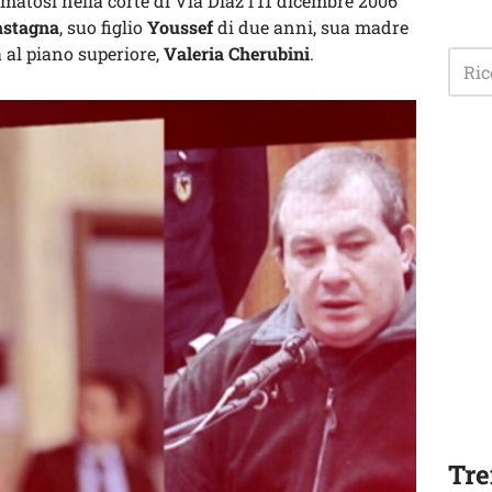
matosi nella corte di Via Diaz l’11 dicembre 2006
astagna
, suo figlio
Youssef
di due anni, sua madre
 al piano superiore,
Valeria Cherubini
.
Tre