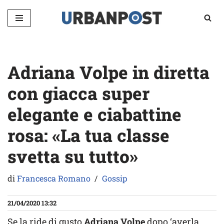
Vai
al
contenuto
Adriana Volpe in diretta
con giacca super
elegante e ciabattine
rosa: «La tua classe
svetta su tutto»
di
Francesca Romano
Gossip
21/04/2020 13:32
Se la ride di gusto
Adriana Volpe
dopo ‘averla