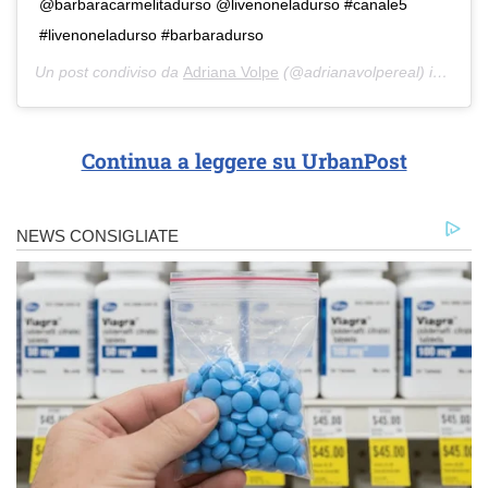
@barbaracarmelitadurso @livenoneladurso #canale5
#livenoneladurso #barbaradurso
Un post condiviso da
Adriana Volpe
(@adrianavolpereal) in data:
Continua a leggere su UrbanPost