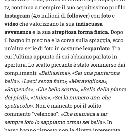
tv, continua a riempire il suo seguitissimo profilo
Instagram
(4,6 milioni di
follower
) con
foto
e
video
che valorizzano la sua
indiscussa
avvenenza
e la sua
strepitosa forma fisica.
Dopo
il bagno in piscina e la corsa sulla spiaggia, ecco
un’altra serie di foto in costume
leopardato
. Tra
cui l’ultima appunto di cui abbiamo parlato in
apertura. Lo scatto piccante è stato sommerso dai
complimenti:
«Bellissima», «Sei una panterona
bella», «Lasci senza fiato», «Meravigliosa»,
«Stupenda», «Che bello scatto», «Bella dalla pianta
dei piedi», «Unica», «Sei la numero uno, che
spettacolo!».
Non è mancato poi il solito
commento “velenoso”:
«Che maniaca a far
sempre foto lo sappiamo ormai sei bella».
In
basso hanno risposto non la diretta interessata