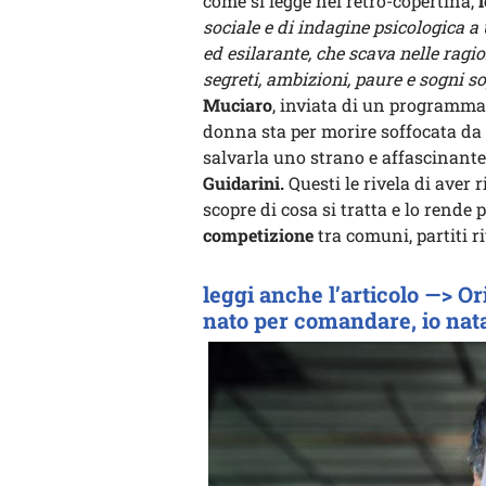
come si legge nel retro-copertina,
l
sociale e di indagine psicologica
ed esilarante, che scava nelle ragio
segreti, ambizioni, paure e sogni sop
Muciaro
, inviata di un programma 
donna sta per morire soffocata da 
salvarla uno strano e affascinant
Guidarini.
Questi le rivela di aver 
scopre di cosa si tratta e lo rende
competizione
tra comuni, partiti ri
leggi anche l’articolo —> O
nato per comandare, io nat