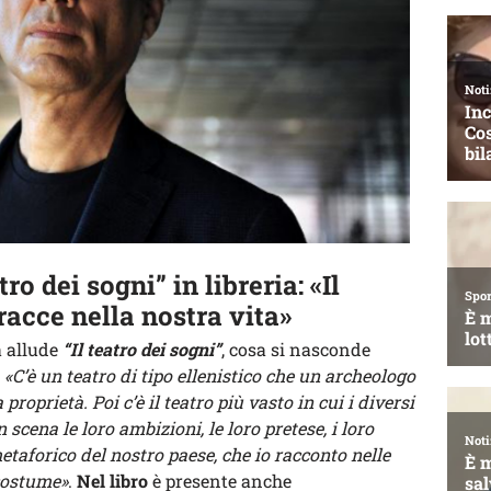
ro dei sogni” in libreria: «Il
racce nella nostra vita»
a allude
“Il teatro dei sogni”
, cosa si nasconde
:
«C’è un teatro di tipo ellenistico che un archeologo
 proprietà. Poi c’è il teatro più vasto in cui i diversi
cena le loro ambizioni, le loro pretese, i loro
o metaforico del nostro paese, che io racconto nelle
 costume»
.
Nel libro
è presente anche