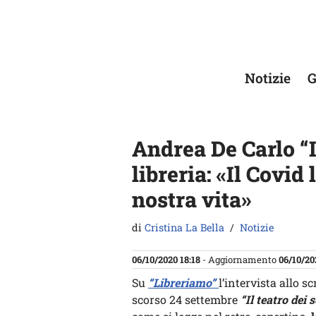
Vai
al
contenuto
Notizie
G
Andrea De Carlo “Il
libreria: «Il Covid
nostra vita»
di
Cristina La Bella
Notizie
06/10/2020 18:18
- Aggiornamento
06/10/20
Su
“Libreriamo”
l’intervista allo sc
scorso 24 settembre
“Il teatro dei 