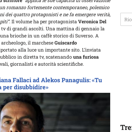
o scrittore
“applica le sue capacità di osservazione
 a un romanzo fortemente contemporaneo, polemico
ni dei quattro protagonisti e ne fa emergere verità,
iti”.
Il volume ha per protagonista
Veronica Del
tv di grandi ascolti. Una mattina di gennaio la
una brioche in un caffè storico di Suverso. A
e archeologo, il marchese
Guiscardo
riportato alla luce un importante sito. L’inviata
 pubblico in diretta tv, scatenando
una furiosa
vali, giornalisti e autorità scientifiche.
riana Fallaci ad Alekos Panagulis: «Tu
a per disubbidire»
Tre