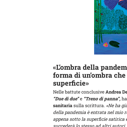
«L’ombra della pandemi
forma di un’ombra che 
superficie»
Nelle battute conclusive
Andrea De
“Due di due”
e
“Treno di panna”,
ha
sanitaria
sulla scrittura.
«Ne ha già
della pandemia è entrata nel mio r
appena sotto la superficie satirica 
succederà lo stesso ad altri autori