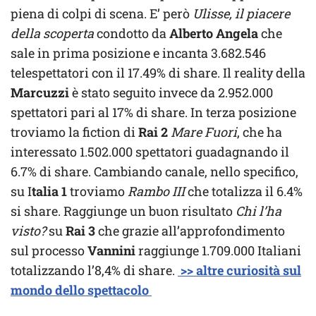
piena di colpi di scena. E’ però
Ulisse, il piacere
della scoperta
condotto da
Alberto Angela
che
sale in prima posizione e incanta 3.682.546
telespettatori con il 17.49% di share. Il reality della
Marcuzzi
è stato seguito invece da 2.952.000
spettatori pari al 17% di share. In terza posizione
troviamo la fiction di
Rai 2
Mare Fuori
, che ha
interessato 1.502.000 spettatori guadagnando il
6.7% di share. Cambiando canale, nello specifico,
su I
talia 1
troviamo
Rambo III
che totalizza il 6.4%
si share. Raggiunge un buon risultato
Chi l’ha
visto?
su
Rai 3
che grazie all’approfondimento
sul processo
Vannini
raggiunge 1.709.000 Italiani
totalizzando l’8,4% di share.
>> altre curiosità sul
mondo dello spettacolo