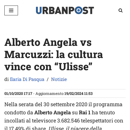
Vai
al
contenuto
Alberto Angela vs
Marcuzzi: la cultura
vince con “Ulisse”
di
Ilaria Di Pasqua
Notizie
01/10/2020 17:17
- Aggiornamento
19/02/2024 11:53
Nella serata del 30 settembre 2020 il programma
condotto da
Alberto Angela
su
Rai 1
ha tenuto
incollati al televisore 3.682.546 telespettatori con
il 17.49% di share.
Ulisse, il piacere della