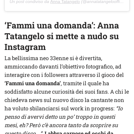
Un post condiviso da
Anna Tatangelo
(@annatatangeloofficial) in data:
‘Fammi una domanda’: Anna
Tatangelo si mette a nudo su
Instagram
La bellissima neo 33enne si è divertita,
ammiccando davanti l’obiettivo fotografico, ad
interagire con i followers attraverso il gioco del
‘Fammi una domanda’
, tramite il quale ha
soddisfatto alcune curiosità dei suoi fans. A chi le
chiedeva news sul nuovo disco la cantante non
ha voluto sbilanciarsi sul work in progress:
“Io
penso di avervi detto un po’ troppo in questi
mesi, eh? Però c’è ancora tanto da scoprire su
questo disco …”
.
Labbra carnose ed occhi da