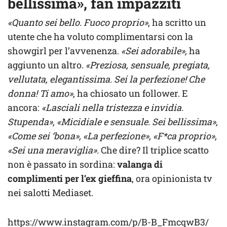
bellissima», fan impazziti
«Quanto sei bello. Fuoco proprio»
, ha scritto un
utente che ha voluto complimentarsi con la
showgirl per l’avvenenza.
«Sei adorabile»,
ha
aggiunto un altro.
«Preziosa, sensuale, pregiata,
vellutata, elegantissima. Sei la perfezione! Che
donna! Ti amo»
, ha chiosato un follower. E
ancora:
«Lasciali nella tristezza e invidia.
Stupenda», «Micidiale e sensuale. Sei bellissima»,
«Come sei ‘bona», «La perfezione», «F*ca proprio»,
«Sei una meraviglia».
Che dire? Il triplice scatto
non è passato in sordina:
valanga di
complimenti per l’ex gieffina
, ora opinionista tv
nei salotti Mediaset.
https://www.instagram.com/p/B-B_FmcqwB3/