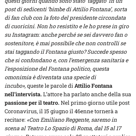
questi giorni quando sono stato ‘taggato’ in un
post di sedicenti ‘bimbe di Attilio Fontana’, sorta
di fan club con la foto del presidente circondata
di cuoricini. Non ho resistito e le ho prese in giro
su Instagram: anche perché se sei davvero fan o
sostenitore, è mai possibile che non controlli se
stai taggando il Fontana giusto? Succede spesso
che si confondano e, con l’emergenza sanitaria e
l’esposizione del Fontana politico, questa
omonimia è diventata una specie di
incubo»,
queste le parole di
Attilio Fontana
nell’intervista.
L’attore ha parlato anche della sua
passione per il teatro.
Nel primo giorno utile post
Coronavirus, il 15 giugno il 46enne tornerà a
recitare:
«Con Emiliano Reggente, saremo in
scena al Teatro Lo Spazio di Roma, dal 15 al 17