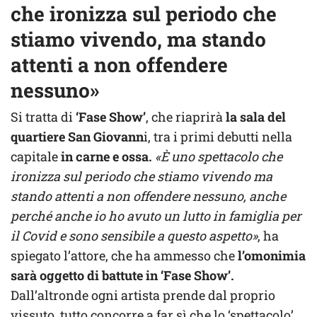
che ironizza sul periodo che
stiamo vivendo, ma stando
attenti a non offendere
nessuno»
Si tratta di
‘Fase Show’
, che riaprirà
la sala del
quartiere San Giovann
i, tra i primi debutti nella
capitale
in carne e ossa.
«È uno spettacolo che
ironizza sul periodo che stiamo vivendo ma
stando attenti a non offendere nessuno, anche
perché anche io ho avuto un lutto in famiglia per
il Covid e sono sensibile a questo aspetto»
, ha
spiegato l’attore, che ha ammesso che
l’omonimia
sarà oggetto di battute in ‘Fase Show’.
Dall’altronde ogni artista prende dal proprio
vissuto, tutto concorre a far sì che lo ‘spettacolo’