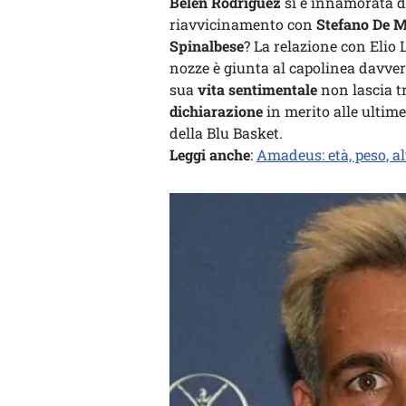
Belen Rodriguez
si è innamorata d
riavvicinamento con
Stefano De M
Spinalbese
? La relazione con Eli
nozze è giunta al capolinea davver
sua
vita sentimentale
non lascia tr
dichiarazione
in merito alle ultim
della Blu Basket.
Leggi anche
:
Amadeus: età, peso, al