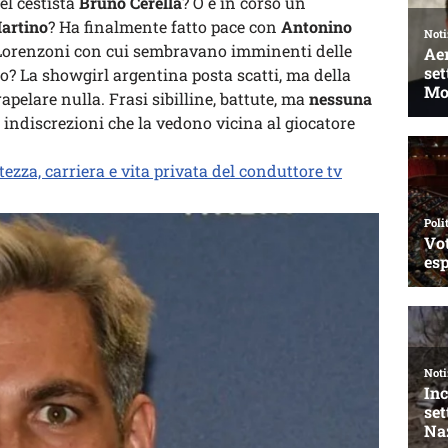
el cestista
Bruno Cerella
? O è in corso un
artino
? Ha finalmente fatto pace con
Antonino
o Lorenzoni con cui sembravano imminenti delle
o? La showgirl argentina posta scatti, ma della
apelare nulla. Frasi sibilline, battute, ma
nessuna
e indiscrezioni che la vedono vicina al giocatore
tezza, carriera e vita privata del conduttore tv