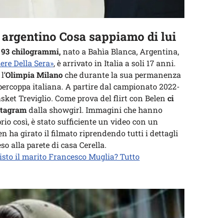
a argentino Cosa sappiamo di lui
r 93 chilogrammi,
nato a Bahìa Blanca, Argentina,
iere Della Sera»
, è arrivato in Italia a soli 17 anni.
l’
Olimpia Milano
che durante la sua permanenza
percoppa italiana. A partire dal campionato 2022-
asket Treviglio. Come prova del flirt con Belen
ci
stagram
dalla showgirl. Immagini che hanno
rio così, è stato sufficiente un video con un
n ha girato il filmato riprendendo tutti i dettagli
so alla parete di casa Cerella.
isto il marito Francesco Muglia? Tutto