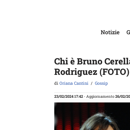
Vai
al
contenuto
Notizie
G
Chi è Bruno Cerella
Rodriguez (FOTO)
di
Oriana Cantini
Gossip
23/02/2024 17:42
- Aggiornamento
26/02/20