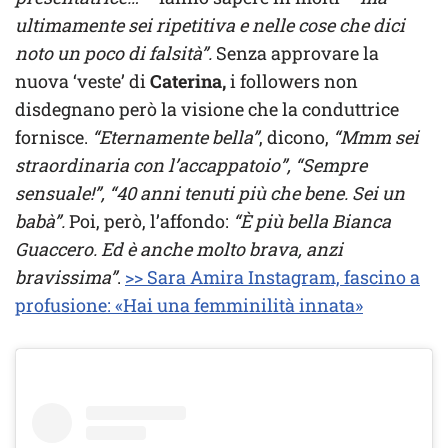
ultimamente sei ripetitiva e nelle cose che dici
noto un poco di falsità”.
Senza approvare la
nuova ‘veste’ di
Caterina,
i followers non
disdegnano però la visione che la conduttrice
fornisce.
“Eternamente bella”
, dicono,
“Mmm sei
straordinaria con l’accappatoio”, “Sempre
sensuale!”, “40 anni tenuti più che bene. Sei un
babà”.
Poi, però, l’affondo:
“È più bella Bianca
Guaccero. Ed è anche molto brava, anzi
bravissima”
.
>> Sara Amira Instagram, fascino a
profusione: «Hai una femminilità innata»