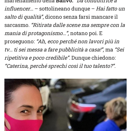
martellamento della
Balivo.
“Da conduttrice a
influencer…
– sottolineano dunque –
Hai fatto un
salto di qualità”
, dicono senza farsi mancare il
sarcasmo.
“Ritirata dalle scene ma sempre con la
mania di protagonismo…”,
notano poi. E
proseguono:
“Ah, ecco perché non lavori più in
tv… ti sei messa a fare pubblicità a casa!”,
ma
“Sei
ripetitiva e poco credibile”.
Dunque chiedono:
“Caterina, perché sprechi così il tuo talento?”.