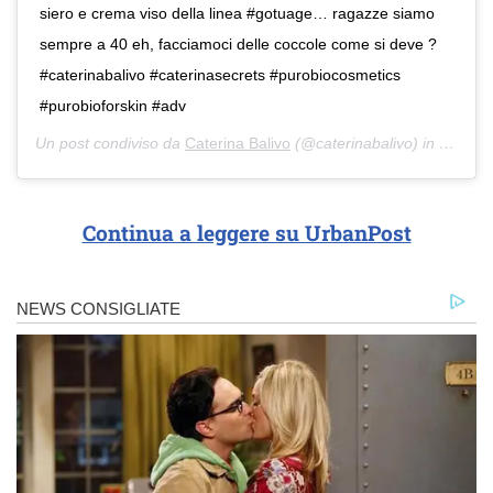
siero e crema viso della linea #gotuage… ragazze siamo
sempre a 40 eh, facciamoci delle coccole come si deve ?
#caterinabalivo #caterinasecrets #purobiocosmetics
#purobioforskin #adv
Un post condiviso da
Caterina Balivo
(@caterinabalivo) in data:
2
Continua a leggere su UrbanPost