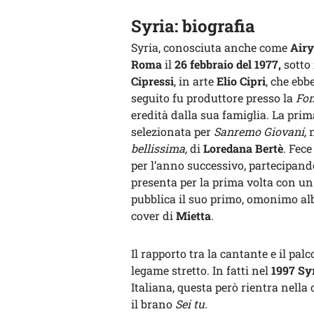
Syria: biografia
Syria, conosciuta anche come
Airy
Roma
il
26 febbraio del 1977,
sotto 
Cipressi
, in arte
Elio Cipri
, che ebb
seguito fu produttore presso la
Fon
eredità dalla sua famiglia. La prim
selezionata per
Sanremo Giovani,
bellissima,
di
Loredana Bertè
. Fece
per l’anno successivo, partecipand
presenta per la prima volta con un
pubblica il suo primo, omonimo al
cover di
Mietta
.
Il rapporto tra la cantante e il palco
legame stretto. In fatti nel
1997
Sy
Italiana, questa però rientra nella
il brano
Sei tu.