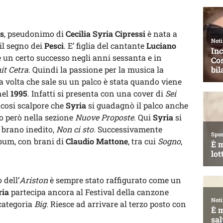
s
, pseudonimo di
Cecilia Syria Cipressi
è nata a
il segno dei
Pesci
. E’ figlia del cantante
Luciano
e un certo successo negli anni sessanta e in
it Cetra
. Quindi la passione per la musica la
a volta che sale su un palco è stata quando viene
nel
1995
. Infatti si presenta con una cover di
Sei
 cosi scalpore che
Syria
si guadagnò il palco anche
o però nella sezione
Nuove Proposte
. Qui
Syria
si
 brano inedito,
Non ci sto.
Successivamente
bum, con brani di
Claudio Mattone
, tra cui
Sogno
,
 dell’
Ariston
è sempre stato raffigurato come un
ria
partecipa ancora al Festival della canzone
 categoria
Big
. Riesce ad arrivare al terzo posto con