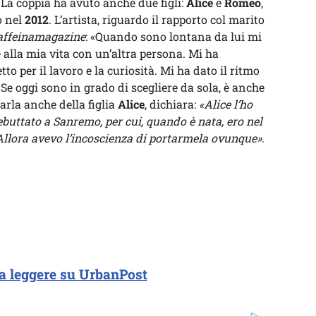
 La coppia ha avuto anche due figli:
Alice
e
Romeo
,
o nel
2012
. L’artista, riguardo il rapporto col marito
affeinamagazine
: «Quando sono lontana da lui mi
 alla mia vita con un’altra persona. Mi ha
tto per il lavoro e la curiosità. Mi ha dato il ritmo
 Se oggi sono in grado di scegliere da sola, è anche
parla anche della figlia
Alice
, dichiara:
«Alice l’ho
buttato a Sanremo, per cui, quando è nata, ero nel
 Allora avevo l’incoscienza di portarmela ovunque»
.
a leggere su UrbanPost