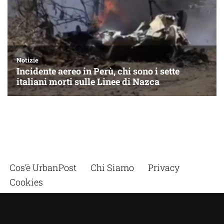
Cos’è UrbanPost
Chi Siamo
Privacy
Cookies