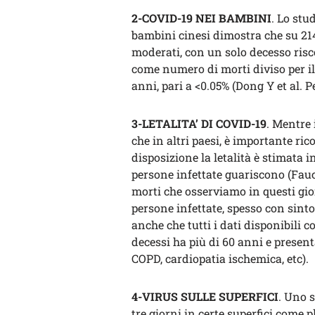
2-COVID-19 NEI BAMBINI
. Lo stu
bambini cinesi dimostra che su 2145 
moderati, con un solo decesso risco
come numero di morti diviso per il to
anni, pari a <0.05% (Dong Y et al. P
3-LETALITA’ DI COVID-19
. Mentre
che in altri paesi, è importante ric
disposizione la letalità è stimata in
persone infettate guariscono (Fauc
morti che osserviamo in questi gio
persone infettate, spesso con sinto
anche che tutti i dati disponibili
decessi ha più di 60 anni e present
COPD, cardiopatia ischemica, etc).
4-VIRUS SULLE SUPERFICI
. Uno 
tre giorni in certe superfici come p