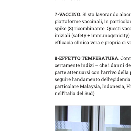
7-VACCINO
. Si sta lavorando alac
piattaforme vaccinali, in particola
spike (S) ricombinante. Questi vacc
iniziali (safety + immunogenicity)
efficacia clinica vera e propria ci
8-EFFETTO TEMPERATURA
. Con
certamente indizi – che i danni d
parte attenuarsi con l’arrivo dell
seguire l’andamento dell’epidemia 
particolare Malaysia, Indonesia, P
nell’Italia del Sud).