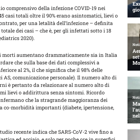
dio comprensivo della infezione COVID-19 nei
casi totali oltre il 90% erano asintomatici, lievi o
ntrato, per una letalità dell’infezione – definita
tale dei casi – che è, per gli infettati sotto i 18
ediatrics 2020).
 i morti aumentano drammaticamente sia in Italia
ordare che sulla base dei dati complessivi a
feriore al 2%, il che significa che il 98% delle
i AS, comunicazione personale). Il numero alto di
rni è pertanto da relazionare al numero alto di
mi lievi o addirittura senza sintomi. Ricordo
 confermano che la stragrande maggioranza dei
a co-morbidità importanti (diabete, ipertensione,
studio recente indica che SARS-CoV-2 vive fino a
lastica ed acciaio, e solo per poche ore in superfici