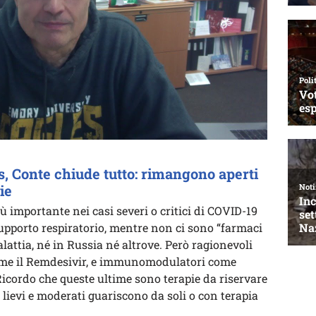
, Conte chiude tutto: rimangono aperti
ie
ù importante nei casi severi o critici di COVID-19
upporto respiratorio, mentre non ci sono “farmaci
lattia, né in Russia né altrove. Però ragionevoli
ome il Remdesivir, e immunomodulatori come
 Ricordo che queste ultime sono terapie da riservare
li lievi e moderati guariscono da soli o con terapia