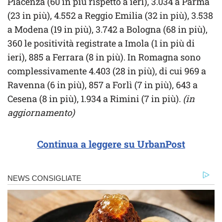
Piacenza (60 in più rispetto a ieri), 3.034 a Parma
(23 in più), 4.552 a Reggio Emilia (32 in più), 3.538
a Modena (19 in più), 3.742 a Bologna (68 in più),
360 le positività registrate a Imola (1 in più di
ieri), 885 a Ferrara (8 in più). In Romagna sono
complessivamente 4.403 (28 in più), di cui 969 a
Ravenna (6 in più), 857 a Forlì (7 in più), 643 a
Cesena (8 in più), 1.934 a Rimini (7 in più).
(in
aggiornamento)
Continua a leggere su UrbanPost