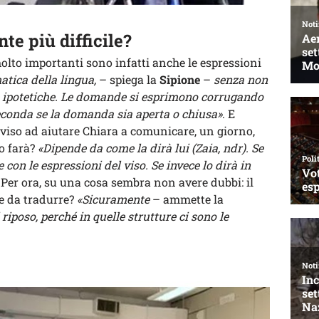
te più difficile?
olto importanti sono infatti anche le espressioni
tica della lingua,
– spiega la
Sipione
–
senza non
le ipotetiche. Le domande si esprimono corrugando
econda se la domanda sia aperta o chiusa»
. E
 viso ad aiutare Chiara a comunicare, un giorno,
lo farà?
«Dipende da come la dirà lui (Zaia, ndr). Se
 con le espressioni del viso. Se invece lo dirà in
Per ora, su una cosa sembra non avere dubbi: il
le da tradurre?
«Sicuramente
– ammette la
i riposo, perché in quelle strutture ci sono le