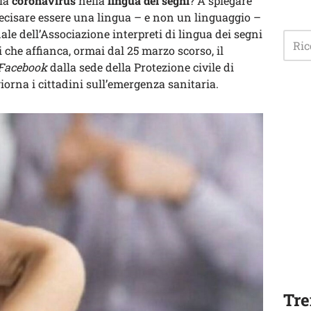
ola
coronavirus
nella
lingua dei segni
? A spiegare
 precisare essere una lingua – e non un linguaggio –
nale dell’Associazione interpreti di lingua dei segni
ei che affianca, ormai dal 25 marzo scorso, il
Facebook
dalla sede della Protezione civile di
iorna i cittadini sull’emergenza sanitaria.
Tre