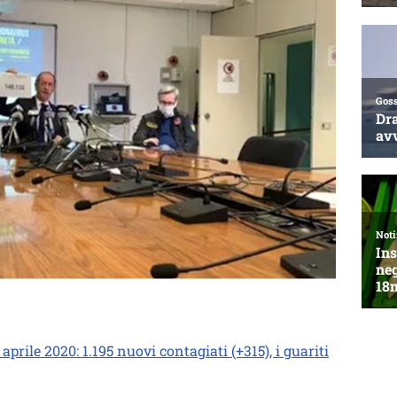
prile 2020: 1.195 nuovi contagiati (+315), i guariti