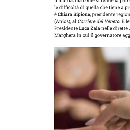
malattia: ma come si rende la par
le difficoltà di quella che tiene a
è
Chiara Sipione
, presidente regio
(Anios), al
Corriere del Veneto
. È l
Presidente
Luca Zaia
nelle dirette
Marghera in cui il governatore agg