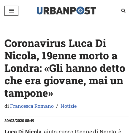
Vai
al
contenuto
Coronavirus Luca Di
Nicola, 19enne morto a
Londra: «Gli hanno detto
che era giovane, mai un
tampone»
di
Francesca Romano
Notizie
30/03/2020 08:49
Luca Di Nicola
, aiuto-cuoco 19enne di Nereto, è