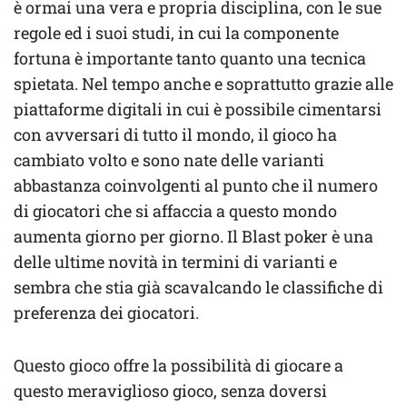
è ormai una vera e propria disciplina, con le sue
regole ed i suoi studi, in cui la componente
fortuna è importante tanto quanto una tecnica
spietata. Nel tempo anche e soprattutto grazie alle
piattaforme digitali in cui è possibile cimentarsi
con avversari di tutto il mondo, il gioco ha
cambiato volto e sono nate delle varianti
abbastanza coinvolgenti al punto che il numero
di giocatori che si affaccia a questo mondo
aumenta giorno per giorno. Il Blast poker è una
delle ultime novità in termini di varianti e
sembra che stia già scavalcando le classifiche di
preferenza dei giocatori.
Questo gioco offre la possibilità di giocare a
questo meraviglioso gioco, senza doversi