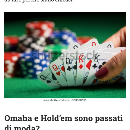
Omaha e Hold’em sono passati
di moda?