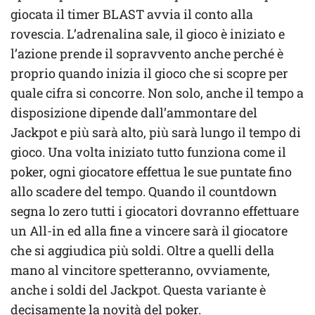
giocata il timer BLAST avvia il conto alla
rovescia. L’adrenalina sale, il gioco è iniziato e
l’azione prende il sopravvento anche perché è
proprio quando inizia il gioco che si scopre per
quale cifra si concorre. Non solo, anche il tempo a
disposizione dipende dall’ammontare del
Jackpot e più sarà alto, più sarà lungo il tempo di
gioco. Una volta iniziato tutto funziona come il
poker, ogni giocatore effettua le sue puntate fino
allo scadere del tempo. Quando il countdown
segna lo zero tutti i giocatori dovranno effettuare
un All-in ed alla fine a vincere sarà il giocatore
che si aggiudica più soldi. Oltre a quelli della
mano al vincitore spetteranno, ovviamente,
anche i soldi del Jackpot. Questa variante è
decisamente la novità del poker.