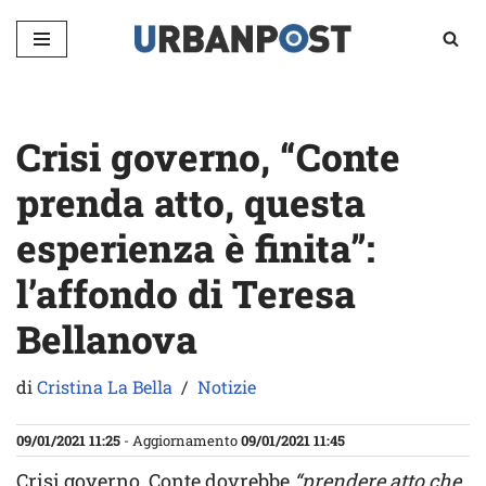
Vai
al
contenuto
Crisi governo, “Conte
prenda atto, questa
esperienza è finita”:
l’affondo di Teresa
Bellanova
di
Cristina La Bella
Notizie
09/01/2021 11:25
- Aggiornamento
09/01/2021 11:45
Crisi governo, Conte dovrebbe
“prendere atto che