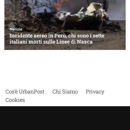
Cos’è UrbanPost
Chi Siamo
Privacy
Cookies