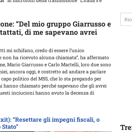
it”
ai microfoni della trasmissione “L’Italia s’è
gone: “Del mio gruppo Giarrusso e
ntattati, di me sapevano avrei
tti mi schifano, credo di essere l’unico
 non ha ricevuto alcuna chiamata”, ha affermato
me, Mario Giarrusso e Carlo Martelli, loro due sono
miei, ancora oggi, è costretto ad andare a parlare
capo politico del M5S, che lo sta pregando per
i hanno chiamato perché sapevano che gli avrei
uesti inciucioni hanno avuto la decenza di
it): “Resettare gli impegni fiscali, o
o Stato”
Tre