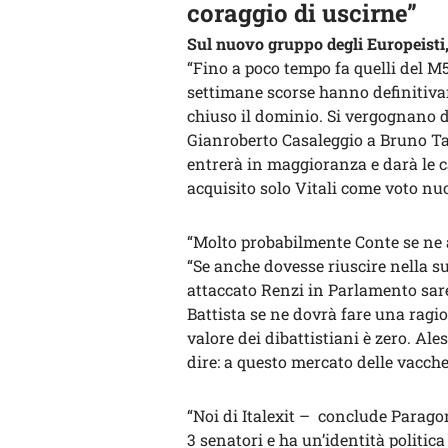
coraggio di uscirne”
Sul nuovo gruppo degli Europeisti,
“Fino a poco tempo fa quelli del M5
settimane scorse hanno definitivam
chiuso il dominio. Si vergognano de
Gianroberto Casaleggio a Bruno Tab
entrerà in maggioranza e darà le ca
acquisito solo Vitali come voto nu
“Molto probabilmente Conte se ne an
“Se anche dovesse riuscire nella 
attaccato Renzi in Parlamento sare
Battista se ne dovrà fare una ragion
valore dei dibattistiani è zero. Al
dire: a questo mercato delle vacche
“Noi di Italexit – conclude Parag
3 senatori e ha un’identità polit