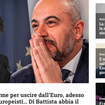
rme per uscire dall’Euro, adesso
uropeisti… Di Battista abbia il