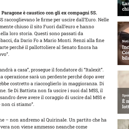
 Paragone è caustico con gli ex compagni 5S.
S raccoglievano le firme per uscire dall’Euro. Nelle
ente chiuso il sito Fuori dall’euro e hanno
lla loro storia. Questi sono passati da
acci, da Dario Fo a Mario Monti. Renzi alla fine
rte perché il pallottoliere al Senato finora ha
ovo”.
drà a casa”, prosegue il fondatore di “Italexit”.
sua operazione sarà un perdente perché dopo aver
bbe costretto a riaccoglierlo in maggioranza. Di
e. Se Di Battista non fa uscire i suoi dal M5S, il
essandro deve avere il coraggio di uscire dal M5S e
 non ci stiamo”.
one – non andremo al Quirinale. Un partito che ha
ica vera non viene ammesso neanche come