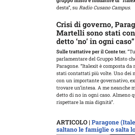
gruppo misto e fondatore di “Italex
desta”, su
Radio Cusano Campus
.
Crisi di governo, Para
Martelli sono stati co
detto ‘no’ in ogni caso”
Sulle trattative per il Conte ter.
“Tu
parlamentare del Gruppo Misto che
Paragone. “Italexit è composta da 
stati contattati più volte. Uno dei 
con un importante governativo, ex 
trovare un’intesa. A me neanche m
detto di no in ogni caso. Almeno q
rispettare la mia dignità”.
ARTICOLO |
Paragone (Italex
saltano le famiglie o salta l