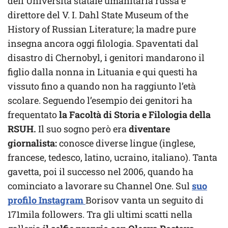
dell’Università statale umanitaria russa e
direttore del V. I. Dahl State Museum of the
History of Russian Literature; la madre pure
insegna ancora oggi filologia. Spaventati dal
disastro di Chernobyl, i genitori mandarono il
figlio dalla nonna in Lituania e qui questi ha
vissuto fino a quando non ha raggiunto l’età
scolare. Seguendo l’esempio dei genitori ha
frequentato
la Facoltà di Storia e Filologia della
RSUH.
Il suo sogno però era
diventare
giornalista:
conosce diverse lingue (inglese,
francese, tedesco, latino, ucraino, italiano). Tanta
gavetta, poi il successo nel 2006, quando ha
cominciato a lavorare su Channel One. Sul
suo
profilo Instagram
Borisov vanta un seguito di
171mila followers. Tra gli ultimi scatti nella