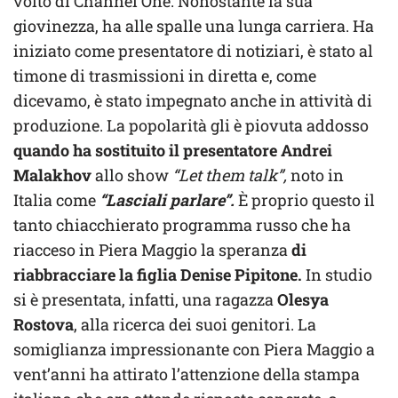
volto di Channel One. Nonostante la sua
giovinezza, ha alle spalle una lunga carriera. Ha
iniziato come presentatore di notiziari, è stato al
timone di trasmissioni in diretta e, come
dicevamo, è stato impegnato anche in attività di
produzione. La popolarità gli è piovuta addosso
quando ha sostituito il presentatore Andrei
Malakhov
allo show
“Let them talk”,
noto in
Italia come
“Lasciali parlare”.
È proprio questo il
tanto chiacchierato programma russo che ha
riacceso in Piera Maggio la speranza
di
riabbracciare la figlia Denise Pipitone.
In studio
si è presentata, infatti, una ragazza
Olesya
Rostova
, alla ricerca dei suoi genitori. La
somiglianza impressionante con Piera Maggio a
vent’anni ha attirato l’attenzione della stampa