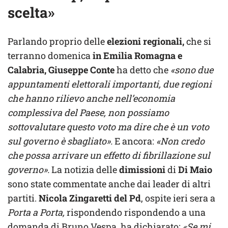
scelta»
Parlando proprio delle
elezioni regionali,
che si
terranno domenica
in Emilia Romagna e
Calabria,
Giuseppe Conte
ha detto che
«sono due
appuntamenti elettorali importanti, due regioni
che hanno rilievo anche nell’economia
complessiva del Paese, non possiamo
sottovalutare questo voto ma dire che è un voto
sul governo è sbagliato».
E ancora:
«Non credo
che possa arrivare un effetto di fibrillazione sul
governo».
La notizia delle
dimissioni
di
Di Maio
sono state commentate anche dai leader di altri
partiti.
Nicola Zingaretti del Pd
, ospite ieri sera a
Porta a Porta,
rispondendo rispondendo a una
domanda di Bruno Vespa, ha dichiarato:
«Se mi