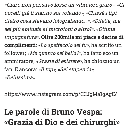
«Giuro non pensavo fosse un vibratore giuro», «Gi
uccelli già ti stanno sorvolando», «Chissà i tipi
dietro cosa stavano fotografando…», «Diletta, ma
sei più abituata ai microfoni o altro?», «Ottima
impugnatura»
.
Oltre 200mila mi piace e decine di
complimenti
:
«Lo spettacolo sei tu»
, ha scritto un
follower;
«Ma quanto sei bella?»
, ha fatto eco un
ammiratore;
«Grazie di esistere»
, ha chiosato un
fan. E ancora:
«Il top», «Sei stupenda»,
«Bellissima».
https://www.instagram.com/p/CCJgMa1gAgE/
Le parole di Bruno Vespa:
«Grazia di Dio e dei chirurghi»