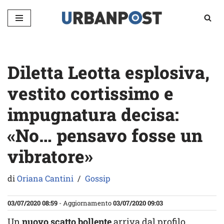
Vai
al
contenuto
Diletta Leotta esplosiva,
vestito cortissimo e
impugnatura decisa:
«No… pensavo fosse un
vibratore»
di
Oriana Cantini
Gossip
03/07/2020 08:59
- Aggiornamento
03/07/2020 09:03
Un
nuovo scatto bollente
arriva dal profilo