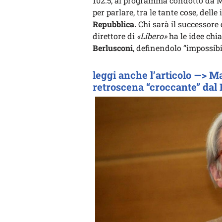
102.5, al programma condotto da Ma
per parlare, tra le tante cose, del
Repubblica.
Chi sarà il successore 
direttore di
«Libero»
ha le idee chia
Berlusconi
, definendolo “impossibi
leggi anche l’articolo —> Mat
retroscena “croccante” dal 