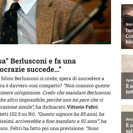
ssa” Berlusconi e fa una
mocrazie succede…”
. Silvio Berlusconi ci crede, spera di succedere a
tra è davvero così compatto?
“Non conosco queste
sprimere un’opinione. Credo che mandare Berlusconi
che altro impossibile, perché non mi pare che ci
erazione simile”,
ha dichiarato
Vittorio Feltri
etti 102.5 su Rtl.
“Questo signore ha 85 anni, ha
hissimi, arriverebbe a fine mandato a 92 anni”,
ha
sco. Feltri ha fatto poi una previsione:
“Sono