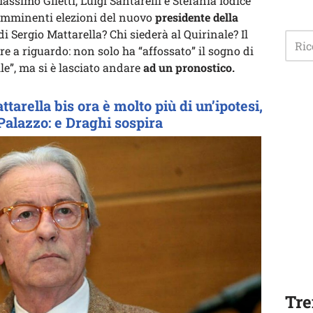
ssimo Giletti, Luigi Santarelli e Stefania Iodice
le imminenti elezioni del nuovo
presidente della
di Sergio Mattarella? Chi siederà al Quirinale? Il
re a riguardo: non solo ha “affossato” il sogno di
le”, ma si è lasciato andare
ad un pronostico.
tarella bis ora è molto più di un’ipotesi,
Palazzo: e Draghi sospira
Tre