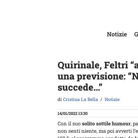
Vai
al
contenuto
Notizie
G
Quirinale, Feltri “
una previsione: “
succede…”
di
Cristina La Bella
Notizie
14/01/2022 13:30
Con il suo
solito sottile humour
, p
non senti niente, ma poi avverti l’