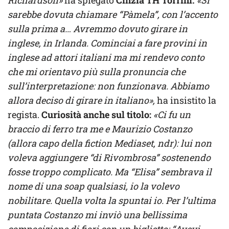
sarebbe dovuta chiamare “Pàmela”, con l’accento
sulla prima a… Avremmo dovuto girare in
inglese, in Irlanda. Cominciai a fare provini in
inglese ad attori italiani ma mi rendevo conto
che mi orientavo più sulla pronuncia che
sull’interpretazione: non funzionava. Abbiamo
allora deciso di girare in italiano»,
ha insistito la
regista.
Curiosità anche sul titolo:
«Ci fu un
braccio di ferro tra me e Maurizio Costanzo
(allora capo della fiction Mediaset, ndr): lui non
voleva aggiungere “di Rivombrosa” sostenendo
fosse troppo complicato. Ma “Elisa” sembrava il
nome di una soap qualsiasi, io la volevo
nobilitare. Quella volta la spuntai io. Per l’ultima
puntata Costanzo mi inviò una bellissima
composizione di fiori con un biglietto: “Avevi