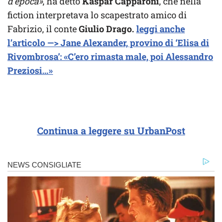
d’epoca»
, ha detto
Kaspar Capparoni
, che nella
fiction interpretava lo scapestrato amico di
Fabrizio, il conte
Giulio Drago.
leggi anche
l’articolo —> Jane Alexander, provino di ‘Elisa di
Rivombrosa’: «C’ero rimasta male, poi Alessandro
Preziosi…»
Continua a leggere su UrbanPost