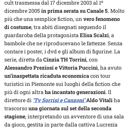
cult trasmessa dal 17 dicembre 2003 al 1º
dicembre 2005
in prima serata su Canale 5.
Molto
più che una semplice fiction, un
vero fenomeno
di costume
, tra abiti disegnati seguendo il
guardaroba della protagonista
Elisa Scalzi
, a
bambole che ne riproducevano le fattezze. Senza
contare i poster, i dvd e gli album di figurine. La
serie, diretta da
Cinzia TH Torrini
, con
Alessandro Preziosi e Vittoria Puccini
, ha avuto
un’inaspettata ricaduta economica
con tour
turistici in Piemonte sui luoghi della fiction che
più di ogni altra
ha incantato generazioni
. Il
direttore di
‘Tv Sorrisi e Canzoni’
Aldo Vitali
ha
trascorso
una giornata sul set della seconda
stagione
, interpretando un avventore di una sala
da gioco, gestita in parte dalla cattiva Lucrezia