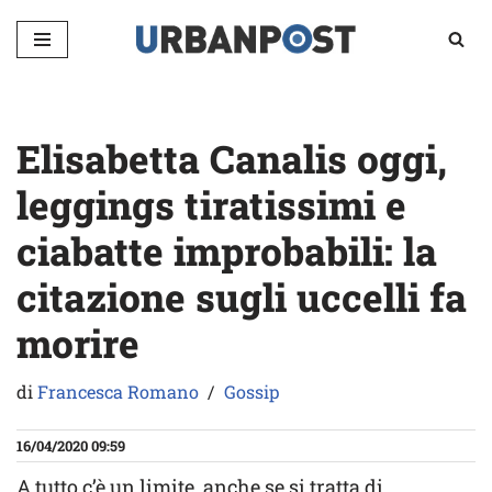
Vai
al
contenuto
Elisabetta Canalis oggi,
leggings tiratissimi e
ciabatte improbabili: la
citazione sugli uccelli fa
morire
di
Francesca Romano
Gossip
16/04/2020 09:59
A tutto c’è un limite, anche se si tratta di