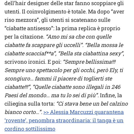
dell’hair designer delle star fanno scoppiare gli
utenti. Il coinvolgimento è totale. Ma dopo “aver
riso mezzora”, gli utenti si scatenano sulle
“ciabatte antisesso”: la prima replica è proprio
per la citazione.
“Amo mi sa che con quelle
ciabatte fa scappare gli uccelli”. “Bella mossa le
ciabatte scacciaf**a”, “Bella sta ciabattina sexy”
,
scrivono ironici. E poi:
“Sempre bellissima!!!
Sempre uno spettacolo per gli occhi, però Ely, ti
scongiuro… fammi il piacere di toglierti ste
ciabatte!!!”, “Quelle ciabatte sono illegali in 246
Paesi del mondo… ma tu lo sei di più”.
Infine, la
ciliegina sulla torta:
“Ci stava bene un bel calzino
bianco corto…”.
>> Alessia Marcuzzi quarantena
‘rovente’, penombra straordinaria: il tanga è un
cordino sottilissimo