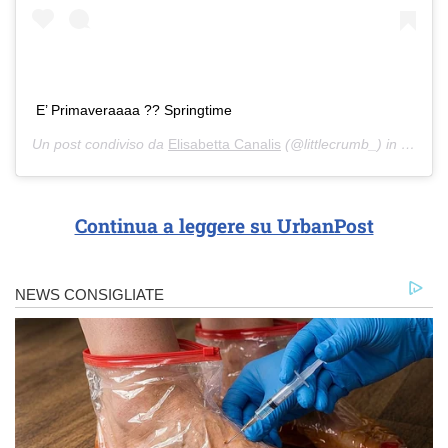
E’ Primaveraaaa ?? Springtime
Un post condiviso da
Elisabetta Canalis
(@littlecrumb_) in data:
1
Continua a leggere su UrbanPost