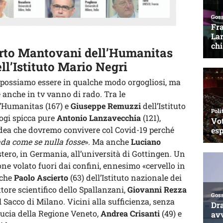
rto Mantovani
dell’Humanitas
ll’Istituto Mario Negri
ui possiamo essere in qualche modo orgogliosi, ma
anche in tv vanno di rado. Tra le
’Humanitas (167) e
Giuseppe Remuzzi
dell’Istituto
ogi spicca pure
Antonio Lanzavecchia
(121),
idea che dovremo convivere col Covid-19 perché
ada come se nulla fosse
». Ma anche
Luciano
stero, in Germania, all’università di Gottingen. Un
ne volato fuori dai confini, ennesimo «cervello in
nche
Paolo Ascierto
(63) dell’Istituto nazionale dei
ttore scientifico dello Spallanzani,
Giovanni Rezza
l Sacco di Milano. Vicini alla sufficienza, senza
iducia della Regione Veneto,
Andrea Crisanti
(49) e