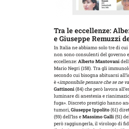
Tra le eccellenze:
Albe
e
Giuseppe Remuzzi
de
In Italia ne abbiamo solo tre di c
non sono consulenti del governo e 
eccellenze:
Alberto Mantovani
dell
Mario Negri (158). Tra gli immunol
secondo cui bisogna abituarsi all’
è «
impossibile pensare che se ne v
Gattinoni
(84) che però lavora all’e
luminare di anestesia e rianimazio
fuga». Discreto prestigio hanno a
tumori,
Giuseppe Ippolito
(61) dire
(59) dell’Iss e
Massimo Galli
(51) de
però raggiungerla, il virologo di f