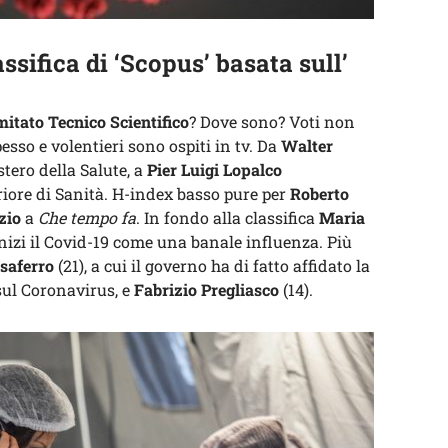
assifica di
‘Scopus’
basata sull’
itato Tecnico Scientifico
? Dove sono? Voti non
pesso e volentieri sono ospiti in tv. Da
Walter
tero della Salute, a
Pier Luigi Lopalco
riore di Sanità. H-index basso pure per
Roberto
zio
a
Che tempo fa
. In fondo alla classifica
Maria
 inizi il Covid-19 come una banale influenza. Più
usaferro
(21), a cui il governo ha di fatto affidato la
sul Coronavirus, e
Fabrizio Pregliasco
(14).