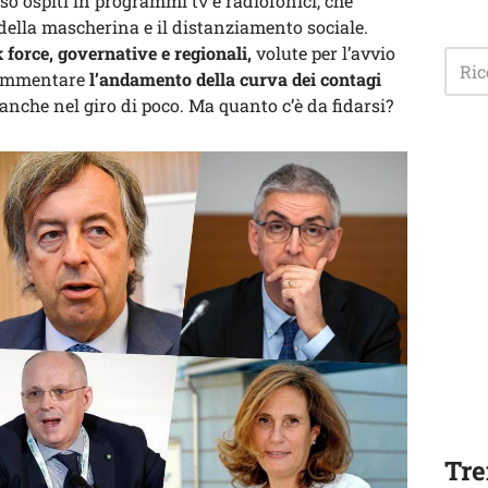
so ospiti in programmi tv e radiofonici, che
 della mascherina e il distanziamento sociale.
 force, governative e regionali,
volute per l’avvio
 commentare
l’andamento della curva dei contagi
anche nel giro di poco. Ma quanto c’è da fidarsi?
Tre