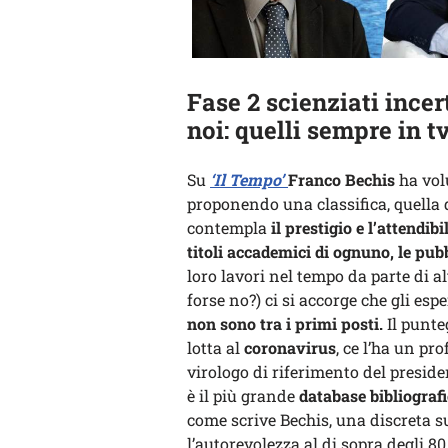
Fase 2 scienziati ince
noi: quelli sempre in t
Su
‘Il Tempo’
Franco Bechis
ha volu
proponendo una classifica, quella 
contempla
il prestigio e l’attendibil
titoli accademici di ognuno, le pubb
loro lavori nel tempo da parte di a
forse no?) ci si accorge che gli es
non sono tra i primi posti.
Il punte
lotta al
coronavirus
, ce l’ha un pr
virologo di riferimento del presid
è il più grande
database bibliografi
come scrive Bechis, una discreta su
l’autorevolezza al di sopra degli 80