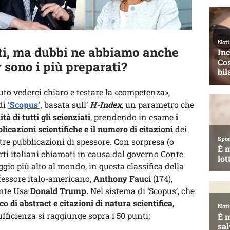
rti, ma dubbi ne abbiamo anche
v sono i più preparati?
to vederci chiaro e testare la «competenza»,
di
‘Scopus’,
basata sull’
H-Index
,
un parametro che
ità di tutti gli scienziati
, prendendo in esame
i
licazioni scientifiche e il numero di citazioni
dei
ltre pubblicazioni di spessore. Con sorpresa (o
perti italiani chiamati in causa dal governo Conte
ggio più alto al mondo, in questa classifica della
ofessore italo-americano,
Anthony Fauci
(174),
ente Usa
Donald Trump.
Nel sistema di ‘Scopus’, che
co di abstract e citazioni di natura scientifica
,
fficienza si raggiunge sopra i 50 punti;
.