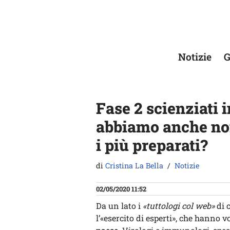
Vai
al
contenuto
Notizie
G
Fase 2 scienziati 
abbiamo anche noi
i più preparati?
di
Cristina La Bella
Notizie
02/05/2020 11:52
Da un lato i
«tuttologi col web»
di c
l’«esercito di esperti», che hanno