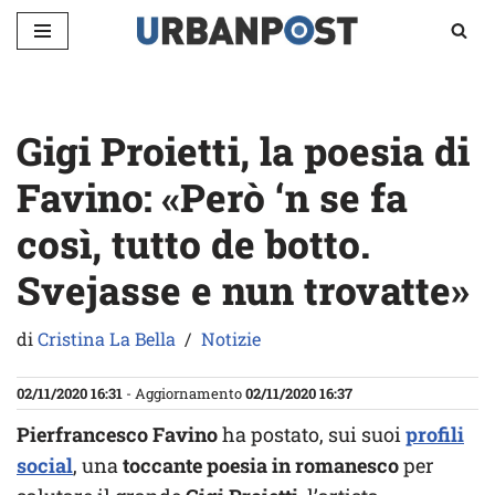
Vai
al
contenuto
Gigi Proietti, la poesia di
Favino: «Però ‘n se fa
così, tutto de botto.
Svejasse e nun trovatte»
di
Cristina La Bella
Notizie
02/11/2020 16:31
- Aggiornamento
02/11/2020 16:37
Pierfrancesco Favino
ha postato, sui suoi
profili
social
, una
toccante poesia in romanesco
per