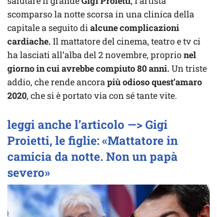
salutare il grande
Gigi Proietti
, l’artista
scomparso la notte scorsa in una clinica della
capitale a seguito di
alcune complicazioni
cardiache.
Il mattatore del cinema, teatro e tv ci
ha lasciati all’alba del 2 novembre, proprio
nel
giorno in cui avrebbe compiuto 80 anni.
Un triste
addio, che rende ancora
più odioso quest’amaro
2020
, che si è portato via con sé tante vite.
leggi anche l’articolo —> Gigi
Proietti, le figlie: «Mattatore in
camicia da notte. Non un papà
severo»