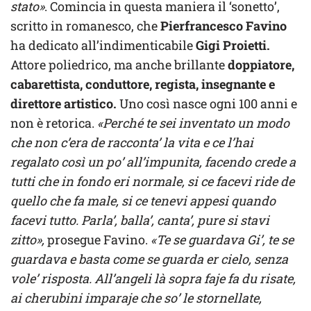
stato»
. Comincia in questa maniera il ‘sonetto’,
scritto in romanesco, che
Pierfrancesco Favino
ha dedicato all’indimenticabile
Gigi Proietti.
Attore poliedrico, ma anche brillante
doppiatore,
cabarettista, conduttore, regista, insegnante e
direttore artistico.
Uno così nasce ogni 100 anni e
non è retorica.
«Perché te sei inventato un modo
che non c’era de racconta’ la vita e ce l’hai
regalato così un po’ all’impunita, facendo crede a
tutti che in fondo eri normale, si ce facevi ride de
quello che fa male, si ce tenevi appesi quando
facevi tutto. Parla’, balla’, canta’, pure si stavi
zitto»,
prosegue Favino.
«Te se guardava Gi’, te se
guardava e basta come se guarda er cielo, senza
vole’ risposta. All’angeli là sopra faje fa du risate,
ai cherubini imparaje che so’ le stornellate,