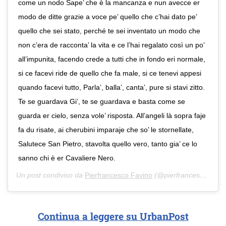
come un nodo Sape’ che è la mancanza e nun avecce er
modo de ditte grazie a voce pe’ quello che c’hai dato pe’
quello che sei stato, perché te sei inventato un modo che
non c’era de racconta’ la vita e ce l’hai regalato così un po’
all’impunita, facendo crede a tutti che in fondo eri normale,
si ce facevi ride de quello che fa male, si ce tenevi appesi
quando facevi tutto, Parla’, balla’, canta’, pure si stavi zitto.
Te se guardava Gi’, te se guardava e basta come se
guarda er cielo, senza vole’ risposta. All’angeli là sopra faje
fa du risate, ai cherubini imparaje che so’ le stornellate,
Salutece San Pietro, stavolta quello vero, tanto gia’ ce lo
sanno chi è er Cavaliere Nero.
Un post condiviso da
Pierfrancesco Favino
(@pierfrancescofavino) in data:
Continua a leggere su UrbanPost