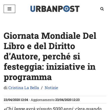
Vai
al
contenuto
Giornata Mondiale Del
Libro e del Diritto
d’Autore, perché si
festeggia: iniziative in
programma
di
Cristina La Bella
Notizie
23/04/2020 12:04
- Aggiornamento
23/04/2020 12:23
«Chi legge avrà vissuto 5000 anni: c’era quando