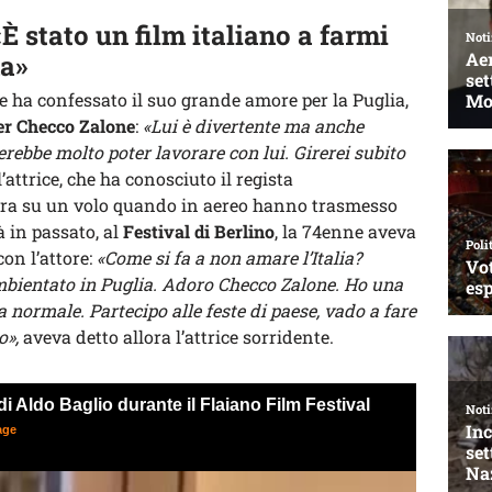
«È stato un film italiano a farmi
ma»
 ha confessato il suo grande amore per la Puglia,
er Checco Zalone
:
«Lui è divertente ma anche
rebbe molto poter lavorare con lui. Girerei subito
l’attrice, che ha conosciuto il regista
a era su un volo quando in aereo hanno trasmesso
 in passato, al
Festival di Berlino
, la 74enne aveva
con l’attore:
«Come si fa a non amare l’Italia?
ambientato in Puglia. Adoro Checco Zalone. Ho una
 normale. Partecipo alle feste di paese, vado a fare
o»,
aveva detto allora l’attrice sorridente.