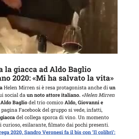
 la giacca ad Aldo Baglio
ano 2020: «Mi ha salvato la vita»
ra
Helen Mirren si è resa protagonista anche di
un
i social da
un noto attore italiano.
«Helen Mirren
è
Aldo Baglio
del trio comico
Aldo, Giovanni e
 pagina Facebook del gruppo si vede, infatti,
 giacca
del collega sporca di vino. Un momento
 curioso, esilarante, filmato dai pochi presenti.
ega 2020, Sandro Veronesi fa il bis con ‘Il colibrì’: