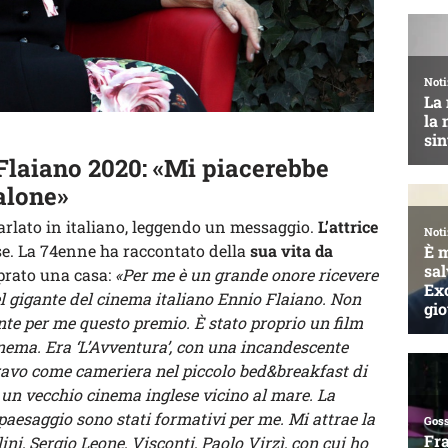
Flaiano 2020: «Mi piacerebbe
alone»
rlato in italiano, leggendo un messaggio.
L’attrice
e. La 74enne ha raccontato della
sua vita da
prato una casa:
«Per me è un grande onore ricevere
l gigante del cinema italiano Ennio Flaiano. Non
te per me questo premio. È stato proprio un film
inema. Era ‘L’Avventura’, con una incandescente
ravo come cameriera nel piccolo bed&breakfast di
n un vecchio cinema inglese vicino al mare. La
 paesaggio sono stati formativi per me. Mi attrae la
lini, Sergio Leone, Visconti, Paolo Virzì, con cui ho