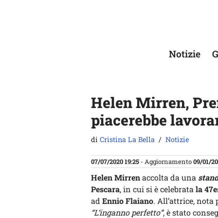
Vai
al
contenuto
Notizie
G
Helen Mirren, Pre
piacerebbe lavora
di
Cristina La Bella
Notizie
07/07/2020 19:25
- Aggiornamento
09/01/20
Helen Mirren
accolta da una
stand
Pescara
, in cui si è celebrata
la 47
ad
Ennio Flaiano
. All’attrice, not
“L’inganno perfetto”
, è stato cons