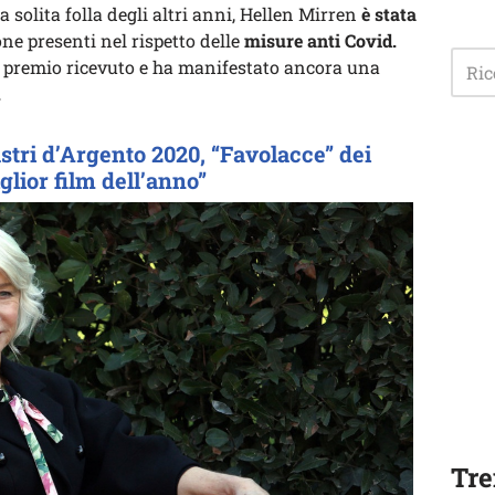
 solita folla degli altri anni, Hellen Mirren
è stata
ne presenti nel rispetto delle
misure anti Covid.
l premio ricevuto e ha manifestato ancora una
.
astri d’Argento 2020, “Favolacce” dei
glior film dell’anno”
Tre