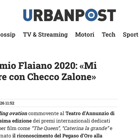
ossip
TV & Streaming
Motori
Tech
Sport
mio Flaiano 2020: «Mi
re con Checco Zalone»
26 11:52
ing ovation
commovente al
Teatro d’Annunzio di
esima edizione
dei premi internazionali dedicati
a per film come
“The Queen”, “Caterina la grande”
e
egnato
il riconoscimento del Pegaso d’Oro alla