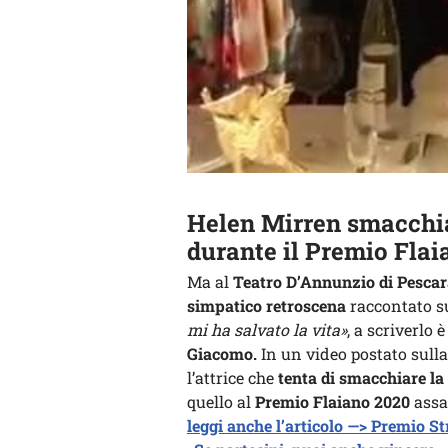
Helen Mirren smacchia
durante il Premio Flai
Ma al
Teatro D’Annunzio di Pesca
simpatico retroscena
raccontato su
mi ha salvato la vita»
, a scriverlo 
Giacomo.
In un video postato sulla
l’attrice che
tenta di smacchiare la
quello al
Premio Flaiano 2020
assai
leggi anche l’articolo —> Premio Str