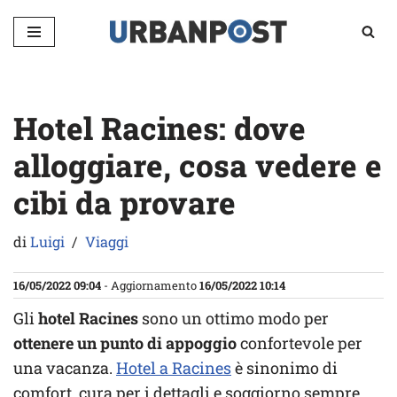
Vai
al
contenuto
Hotel Racines: dove
alloggiare, cosa vedere e
cibi da provare
di
Luigi
Viaggi
16/05/2022 09:04
- Aggiornamento
16/05/2022 10:14
Gli
hotel Racines
sono un ottimo modo per
ottenere un punto di appoggio
confortevole per
una vacanza.
Hotel a Racines
è sinonimo di
comfort, cura per i dettagli e soggiorno sempre